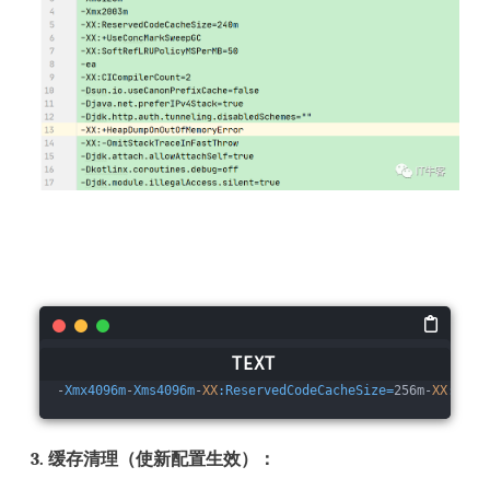
-
Xmx4096m
-
Xms4096m
-
XX
:ReservedCodeCacheSize=
256m-
XX
:+Use
3. 缓存清理（使新配置生效）：