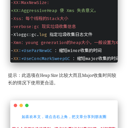
-XX:MaxNewSize:
+XX:AggressiveHeap 使 Xms 失去意义。
-Xss：每个线程的Stack大小
-verbose:gc 现实垃圾收集信息
-
Xloggc
:
gc.
log
 指定垃圾收集日志文件
-Xmn：young generation的heap大小，一般设置为Xmx
-
XX
:+UseParNewGC
 ：缩短minor收集的时间
-
XX
:+UseConcMarkSweepGC
 ：缩短major收集的时间
提示：此选项在Heap Size 比较大而且Major收集时间较
长的情况下使用更合适。
如喜欢本文，请点击右上角，把文章分享到朋友圈