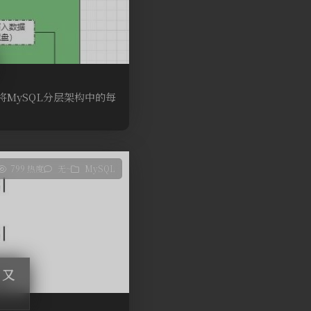
将MySQL分层架构中的每
799 热度
无~
MySQL
引又