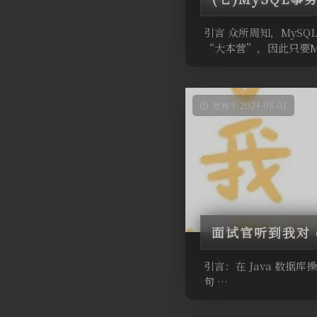
引言 众所周知，MyS
“大本营”，因此只要M
发布于 2024-08-01
面试官听到我对 
引言：在 Java 数据库
句 …