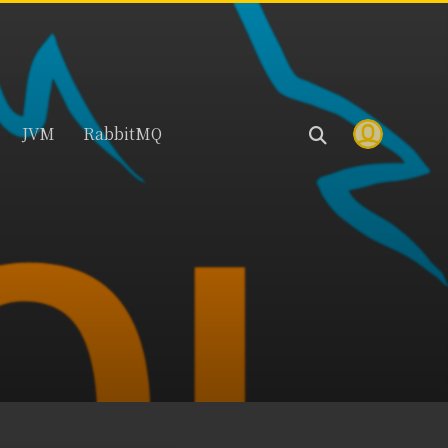
JVM
RabbitMQ