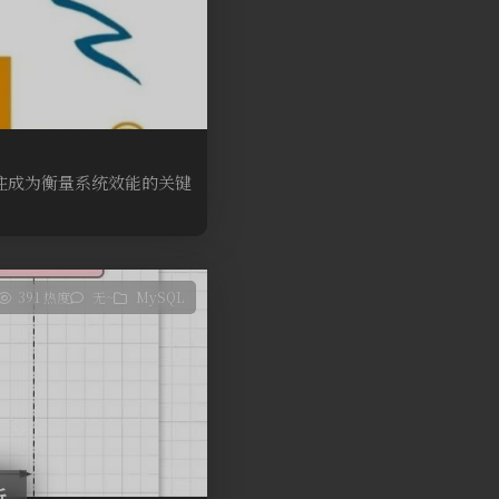
往成为衡量系统效能的关键
391 热度
无~
MySQL
析