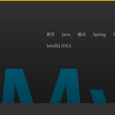
首页
Java
面试
Spring
IntelliJ IDEA