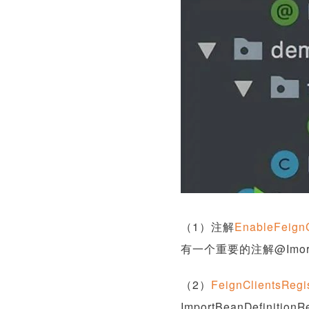
（1）注解
EnableFeignC
有一个重要的注解@Imort导入
（2）
FeignClientsRegis
ImportBeanDefini