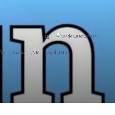
fka
Redis
JVM
RabbitMQ