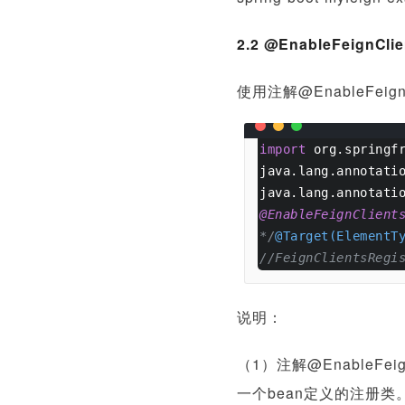
2.2 @EnableFeignClie
使用注解@EnableFei
import
 org.springf
java.lang.annotati
java.lang.annotati
@EnableFeignClient
*/
@Target(ElementT
//FeignClientsRegi
说明：
（1）注解@EnableFe
一个bean定义的注册类