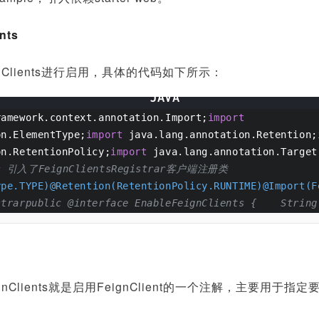
nts
gnClients进行启用，具体的代码如下所示：
ramework.context.annotation.Import;
import
on.ElementType;
import
 java.lang.annotation.Retention;
on.RetentionPolicy;
import
 java.lang.annotation.Target
s
 引入了FeignClientsRegistrar客户端注册类 
ype.TYPE)
@Retention(RetentionPolicy.RUNTIME)
@Import(F
strarpublic @interface EnableFeignClients {    String
ignClients就是启用FeignClient的一个注解，主要用
。