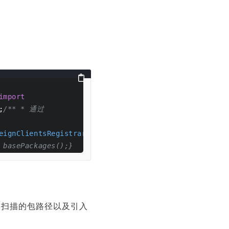
import
;
/** * 通过 
eignClientsRegistrar.class)
 basePackages();}
于指定要扫描的包路径以及引入