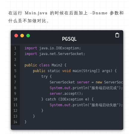
在运行 Main.java 的时候在后面加上 -Dname 参数和
什么丢不加做对比。
import
 java.io.IOException;
import
 java.net.ServerSocket;
public
class
 Main2 {
public
 static 
void
 main(String[] args) {
        try {
            ServerSocket 
server
 = 
new
 ServerSocket(
8
System
.
out
.println("服务端启动完成");
server
.accept();
        } catch (IOException e) {
System
.
out
.println("服务端启动失败");
        }
    }
}