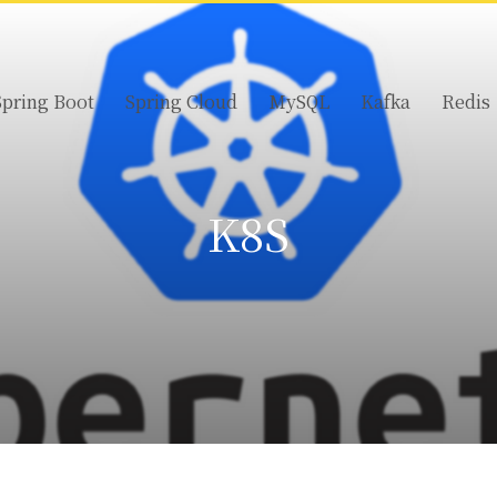
Spring Boot
Spring Cloud
MySQL
Kafka
Redis
K8S