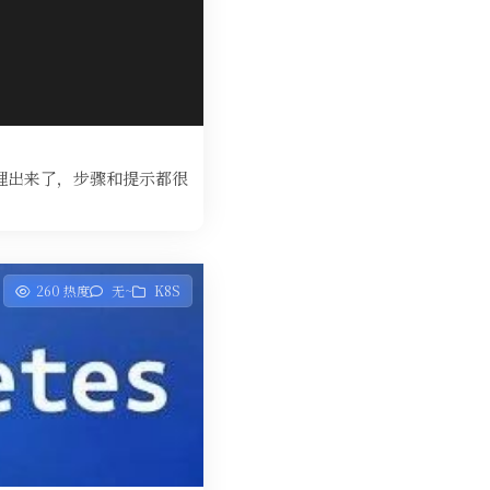
理出来了，步骤和提示都很
260 热度
无~
K8S