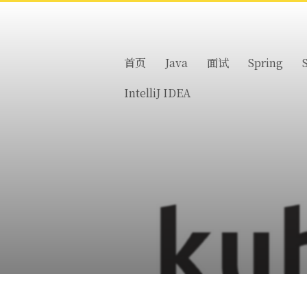
首页
Java
面试
Spring
IntelliJ IDEA