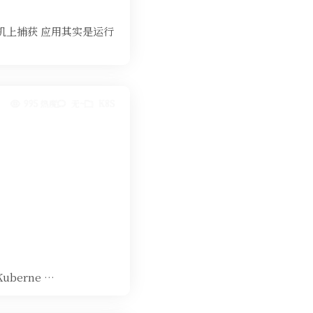
主机上捕获 应用其实是运行
995 热度
无~
K8S
uberne …