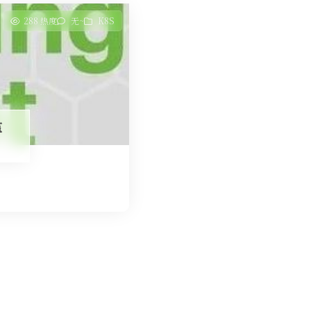
288 热度
无~
K8S
监