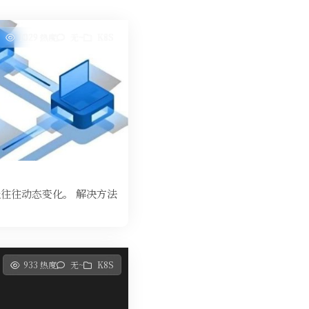
1029 热度
无~
K8S
P地址往往动态变化。 解决方法
933 热度
无~
K8S