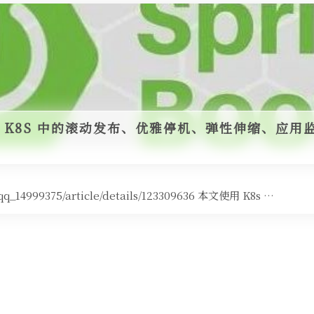
ot + K8S 中的滚动发布、优雅停机、弹性伸缩、应用
q_14999375/article/details/123309636 本文使用 K8s …