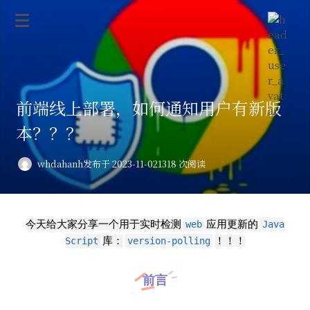
前端线上部署，如何通知用户有新版
本？？？
whdahanh
发布于 2023-11-02
1318 次阅读
今天给大家分享一个用于实时检测
应用更新的
web
Java
库：
！
！
！
Script
version-polling
前言