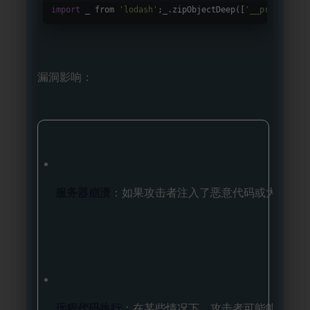
import
 _ from 
'lodash'
;_.zipObjectDeep([
'__proto__.z'
漏洞影响：
服务器崩溃
：如果攻击者注入了恶意代码或大量数据
远程代码执行
：在某些情况下，攻击者可能能够通过