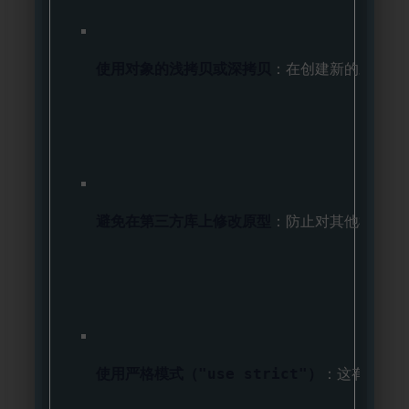
使用对象的浅拷贝或深拷贝
：在创建新的对象时
避免在第三方库上修改原型
：防止对其他模块产
使用严格模式（"use strict"）
：这有助于