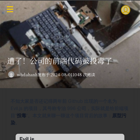
遭了！公司的前端代码被投毒了
whdahanh
发布于 2024-08-01
1048 次阅读
不知大家是否还记得两年前 Github 出现的一个名为
Evil.js 的项目，其号称专治 996 公司，实际就是给前端项
目“
投毒
”。本文就来聊一聊这个项目背后的故事：
原型污
染
。