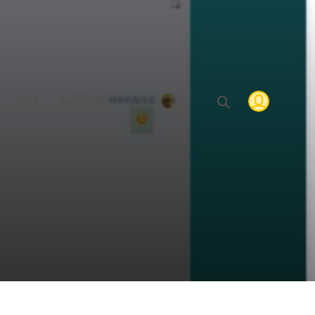
JVM
RabbitMQ