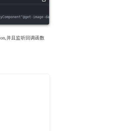
oyComponent"@get-image-data="getImg">
</
screen-short
>
</template><
on,并且监听回调函数