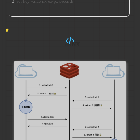
set key value nx ex/px seconds
setNX