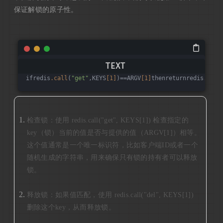
保证解锁的原子性。
ifredis
.call
(
"get"
,KEYS
[1]
)==ARGV
[1]
thenreturnredis
.call
检查锁：使用 redis.call("get", KEYS[1]) 检查指定的
key（锁）当前的值是否与提供的值（ARGV[1]）相等。
这个值通常是一个唯一标识符，比如客户端ID或者一个
随机生成的字符串，用来确保只有锁的持有者可以释放
锁。
释放锁：如果值匹配，使用 redis.call("del", KEYS[1])
删除这个key，从而释放锁。