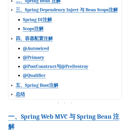
二、Spring Bean 注解
三、Spring Dependency Inject 与 Bean Scops注解
Spring DI注解
Scops注解
四、容器配置注解
@Autowired
@Primary
@PostConstruct与@PreDestroy
@Qualifier
五、Spring Boot注解
总结
一、Spring Web MVC 与 Spring Bean 注
解