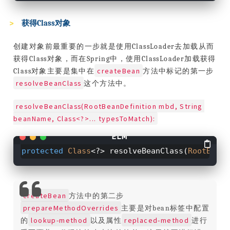
获得Class对象
创建对象前最重要的一步就是使用ClassLoader去加载从而
获得Class对象，而在Spring中，使用ClassLoader加载获得
createBean
Class对象主要是集中在
方法中标记的第一步
resolveBeanClass
这个方法中。
resolveBeanClass(RootBeanDefinition mbd, String 
beanName, Class<?>... typesToMatch):
protected
Class
<?> resolveBeanClass(
RootBeanD
createBean
方法中的第二步
prepareMethodOverrides
主要是对bean标签中配置
lookup-method
replaced-method
的
以及属性
进行