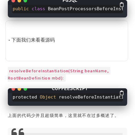
public
class
BeanPostProcessorsBeforeInstanti
• 下面我们来看看源码
resolveBeforeInstantiation(String beanName, 
RootBeanDefinition mbd):
protected
Object
resolveBeforeInstantiation(
S
上面的代码少并且超级简单，这里就不在过多概述了。