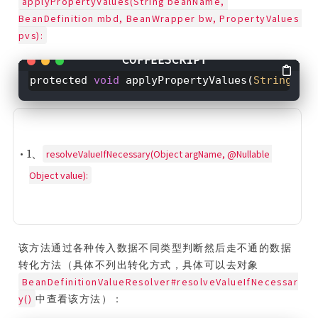
applyPropertyValues(String beanName, 
BeanDefinition mbd, BeanWrapper bw, PropertyValues 
pvs):
protected
void
applyPropertyValues(
String
bea
resolveValueIfNecessary(Object argName, @Nullable 
• 1、
Object value):
该方法通过各种传入数据不同类型判断然后走不通的数据
转化方法（具体不列出转化方式，具体可以去对象
BeanDefinitionValueResolver#resolveValueIfNecessar
y()
中查看该方法）：