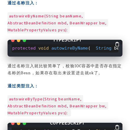
通过名称注入：
autowireByName(String beanName, 
AbstractBeanDefinition mbd, BeanWrapper bw, 
MutablePropertyValues pvs):
protected
void
autowireByName
(
String
beanN
通过名称注入就比较简单了，校验IOC容器中是否存在指定
名称的Bean，如果存在取出来设置进去就ok了。
通过类型注入：
autowireByType(String beanName, 
AbstractBeanDefinition mbd, BeanWrapper bw, 
MutablePropertyValues pvs): 