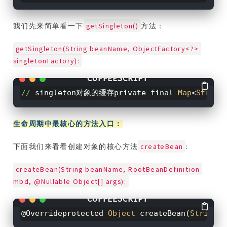
getSingleton()
我们先来简单看一下
方法：
getSingleton(String beanName, ObjectFactory<?> 
singletonFactory):
//
singleton对象的缓存private final
Map
<
String
生命周期中最核心的方法入口：
createBean
下面我们来看看创建对象的核心方法
:
createBean(String beanName, RootBeanDefinition 
mbd, @Nullable Object[] args):
@Overrideprotected
Object
createBean(
String
be