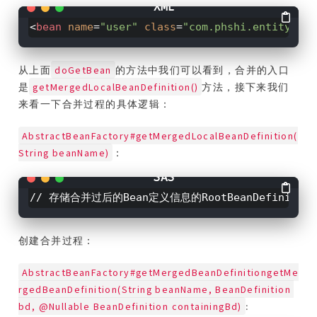
<
bean
name
=
"user"
class
=
"com.phshi.entity.Use
doGetBean
从上面
的方法中我们可以看到，合并的入口
getMergedLocalBeanDefinition()
是
方法，接下来我们
来看一下合并过程的具体逻辑：
AbstractBeanFactory#getMergedLocalBeanDefinition(
String beanName)
：
// 存储合并过后的Bean定义信息的RootBeanDefinition集合priv
创建合并过程：
AbstractBeanFactory#getMergedBeanDefinitiongetMe
rgedBeanDefinition(String beanName, BeanDefinition 
bd, @Nullable BeanDefinition containingBd)
: