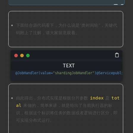
下面结合源代码看下，为什么说是“类时间轮”，关键代
码附上了注解，请大家留意观看。
@JobHandler(
value=
"shardingJobHandler"
)@Servicepubliccla
index
tot
由此得出，分布式实现是根据分片参数
及
al
来做的，简单来讲，就是给出了当前执行器的标
识，根据这个标识将任务的数据或者逻辑进行区分，即
可实现分布式运行。