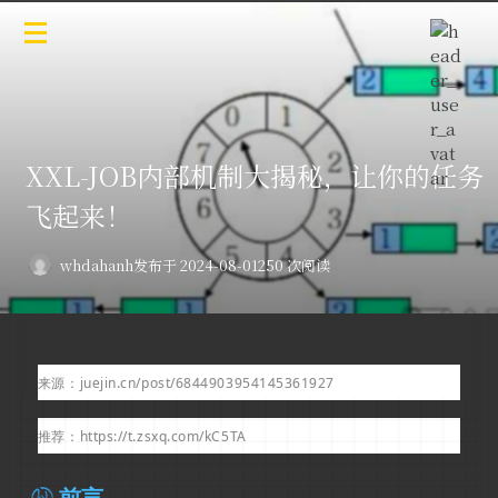
XXL-JOB内部机制大揭秘，让你的任务
飞起来！
whdahanh
发布于 2024-08-01
250 次阅读
来源：juejin.cn/post/6844903954145361927
推荐：https
://t.zsxq.com/
kC5TA