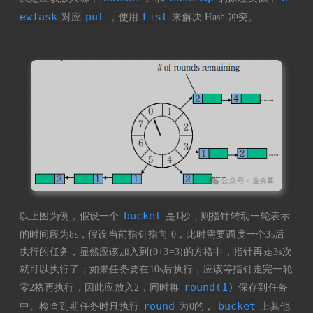
ewTask
put
List
对应
，使用
来解决 Hash 冲突。
bucket
以上图为例，假设一个
是1秒，则指针转动一轮表示
的时间段为8s，假设当前指针指向 0，此时需要调度一个3s后
执行的任务，显然应该加入到(0+3=3)的方格中，指针再走3s次
就可以执行了；如果任务要在10s后执行，应该等指针走完一轮
round(1)
零2格再执行，因此应放入2，同时将
保存到任务
round
bucket
中。检查到期任务时只执行
为0的，
上其他