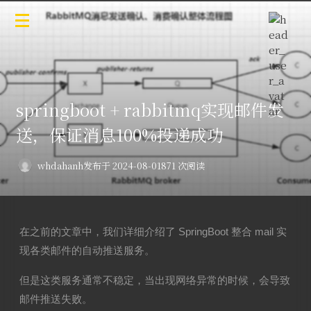
springboot + rabbitmq实现邮件发
送，保证消息100%投递成功
whdahanh
发布于 2024-08-01
871 次阅读
在之前的文章中，我们详细介绍了 SpringBoot 整合 mail 实
现各类邮件的自动推送服务。
但是这类服务通常不稳定，当出现网络异常的时候，会导致
邮件推送失败。