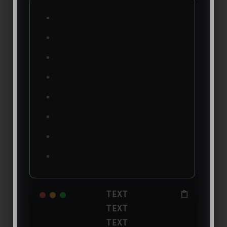
@Encrypt
@GetMapping(
"/encryption"
)