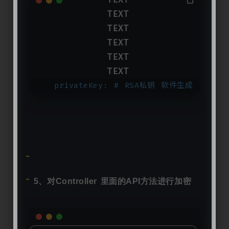
rsa:
  encrypt:
    open: 
false
 # 是否开启加密 
true
or
    showLog: 
true
 # 是否打印加解密
log
tru
    publicKey:
# RSA公钥 软件生成
    privateKey:
# RSA私钥 软件生成
5、对Controller 里面的API方法进行加密