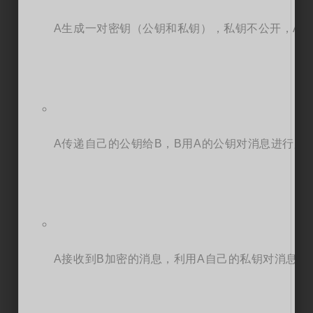
A生成一对密钥（公钥和私钥），私钥不公开，A
A传递自己的公钥给B，B用A的公钥对消息进行加
A接收到B加密的消息，利用A自己的私钥对消息进