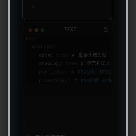
rsa:
  encrypt:
    open: 
true
 # 是否开启加密 
true
or
    showLog: 
true
 # 是否打印加解密
log
t
    publicKey:
# RSA公钥 软件生成
    privateKey:
# RSA私钥 软件生成