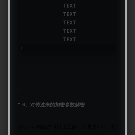
public
 TestBean 
encryption
()
{
    TestBean testBean 
=
 new TestBean()
    testBean.setName(
"shuibo.cn"
)
;
    testBean.setAge(
18
)
;
return
 testBean;
}
6、对传过来的加密参数解密
其他java端程序可以用注解，如果是vue，请用RSA