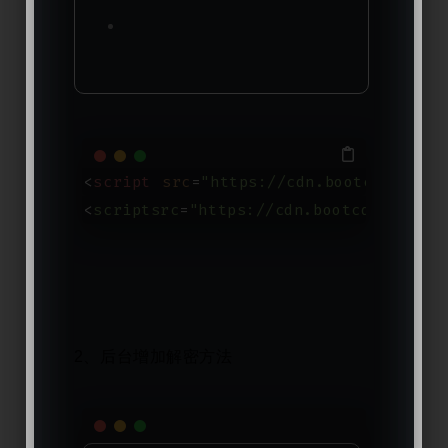
<
script
src
=
"https://cdn.bootcdn.net/
<
scriptsrc
=
"https://cdn.bootcdn.net/aj
2、后台增加解密方法