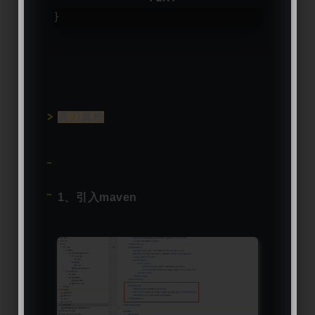
}
真刀真枪
1、引入maven