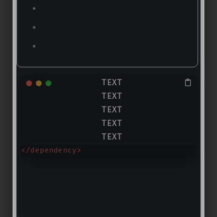
<dependency>
<
groupId
>
cn.shuibo
</
groupId
>
<
artifactId
>
rsa-encrypt-body-spring-b
<version>
1
.
0
.
1
.RELEASE</version>
</dependency>