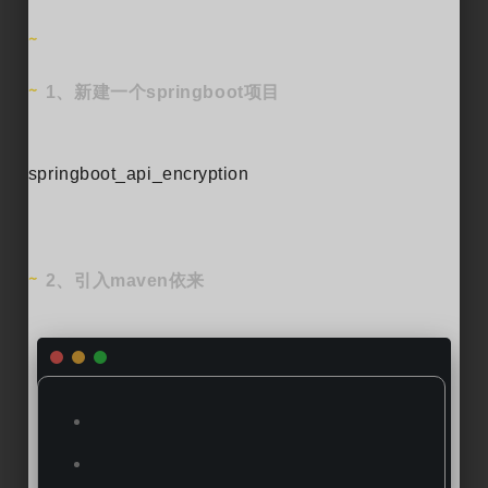
1、新建一个springboot项目
springboot_api_encryption
2、引入maven依来