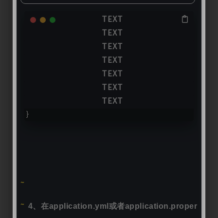
@SpringBootApplication
@EnableSecurity
public 
class
DemoApplication
{
public
static
void
main
(
String
[] ar
        SpringApplication.
run
(DemoAppli
    }
}
4、在application.yml或者application.prope