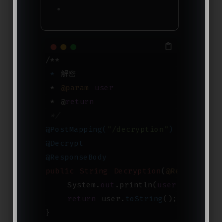
/**
 *
 解密
*
@param
user
 * @
return
 */
@PostMapping(
"/decryption"
)
@Decrypt
@ResponseBody
public
String
Decryption
(
@RequestBod
    System.
out
.println(
user
.
to
String
return
 user.
toString
()
;
}