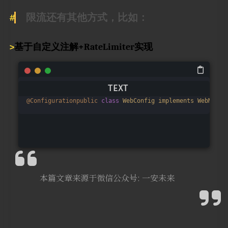
限流还有其他方式，比如：
基于自定义注解+RateLimiter实现
@Configurationpublic
class
WebConfig
implements
WebMvcCo
本篇文章来源于微信公众号: 一安未来