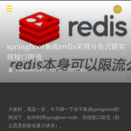
springboot集成redis采用分布式锁实
现接口限流
whdahanh
发布于 2023-06-27
359 次阅读
大家好，我是一安，今天聊一下在不集成springcloud的
情况下，如何利用springboot+redis，实现接口限流（防
止恶意刷新或暴力请求）。