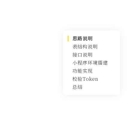
思路说明
表结构说明
接口说明
小程序环境搭建
功能实现
必要配置
校验Token
实现思路
总结
控制层
思路分析
业务层【重要】
微信接口调用-
单独封装
微信登录业务开
发