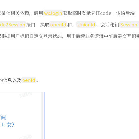
成微信相关依赖，调用
wx.login
获取临时登录凭证code，传给后端
ode2Session
接口，换取
openId
和、
UnionId
、会话秘钥
Session
以根据用户标识自定义登录状态，用于后续业务逻辑中前后端交互识
的信息以及
oenId
。