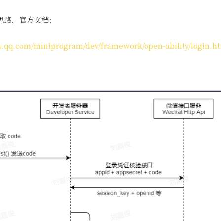
思路，官方文档：
in.qq.com/miniprogram/dev/framework/open-ability/login.h