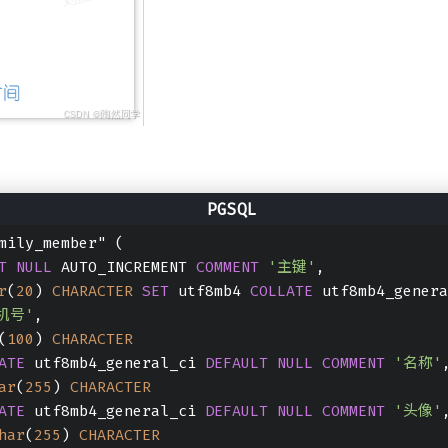
mily_member" (
T
NULL
 AUTO_INCREMENT 
COMMENT
'主键'
,
r
(
20
) 
CHARACTER
SET
 utf8mb4 
COLLATE
 utf8mb4_genera
机号'
,
(
100
) 
CHARACTER
ATE
 utf8mb4_general_ci 
DEFAULT
NULL
COMMENT
'名称'
ar
(
255
) 
CHARACTER
ATE
 utf8mb4_general_ci 
DEFAULT
NULL
COMMENT
'头像'
har
(
255
) 
CHARACTER