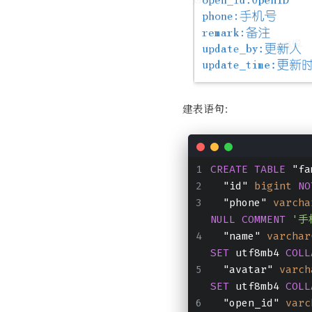
建表语句：
CREATE
TABLE
 "fa
  "id" 
bigint
NO
  "phone" 
varcha
NULL
COMMENT
'手
  "name" 
varchar
SET
 utf8mb4 
COLL
  "avatar" 
varch
SET
 utf8mb4 
COLL
  "open_id" 
varc