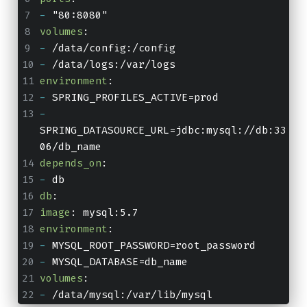
-
 "80:8080"
volumes
:
-
 /data/config:/config
-
 /data/logs:/var/logs
environment
:
-
 SPRING_PROFILES_ACTIVE=prod
-
SPRING_DATASOURCE_URL=jdbc:mysql://db:33
06/db_name
depends_on
:
-
 db
db
:
image
: mysql:5.7
environment
:
-
 MYSQL_ROOT_PASSWORD=root_password
-
 MYSQL_DATABASE=db_name
volumes
:
-
 /data/mysql:/var/lib/mysql