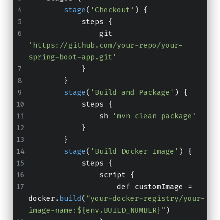
stage
(
'Checkout'
) {
            steps {
                git 
'https://github.com/your-repo/your-
spring-boot-app.git'
            }
        }
stage
(
'Build and Package'
) {
            steps {
                sh 
'mvn clean package'
            }
        }
stage
(
'Build Docker Image'
) {
            steps {
                script {
                    def customImage = 
docker.
build
(
"your-docker-registry/your-
image-name:${env.BUILD_NUMBER}"
)