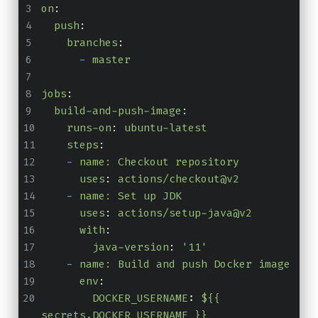
on
:
push
:
branches
:
-
master
jobs
:
build-and-push-image
:
runs-on
:
ubuntu-latest
steps
:
-
name: Checkout repository
uses
:
actions/checkout@v2
-
name: Set up JDK
uses
:
actions/setup-java@v2
with
:
java-version
:
'11'
-
name: Build and push Docker image
env
:
DOCKER_USERNAME
:
${{ 
secrets.DOCKER_USERNAME }}