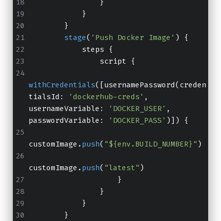
                }
            }
        }
stage
(
'Push Docker Image'
) {
            steps {
                script {
withCredentials
(
[usernamePassword(creden
tialsId: 
'dockerhub-creds'
, 
usernameVariable: 
'DOCKER_USER'
, 
passwordVariable: 
'DOCKER_PASS'
)]
) {
customImage.
push
(
"${env.BUILD_NUMBER}"
)
customImage.
push
(
"latest"
)
                    }
                }
            }
        }