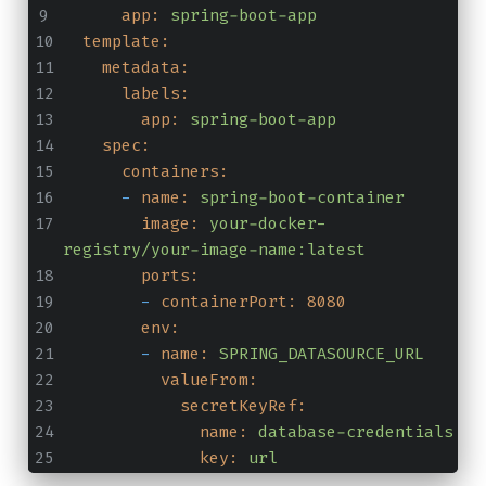
app:
spring-boot-app
template:
metadata:
labels:
app:
spring-boot-app
spec:
containers:
-
name:
spring-boot-container
image:
your-docker-
registry/your-image-name:latest
ports:
-
containerPort:
8080
env:
-
name:
SPRING_DATASOURCE_URL
valueFrom:
secretKeyRef:
name:
database-credentials
key:
url