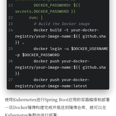
DOCKER_PASSWORD
:
${{ 
secrets.DOCKER_PASSWORD }}
run
:
|
# Build the Docker image
        docker build -t your-docker-
registry/your-image-name:${{ github.sha 
}} .
        docker login -u $DOCKER_USERNAME 
-p $DOCKER_PASSWORD
        docker push your-docker-
registry/your-image-name:${{ github.sha 
}}
        docker push your-docker-
registry/your-image-name:latest
使用Kubernetes进行Spring Boot应用的容器编排和部署
一旦Docker镜像构建完成并推送到镜像仓库，就可以在
Kubernetes集群中进行部署：