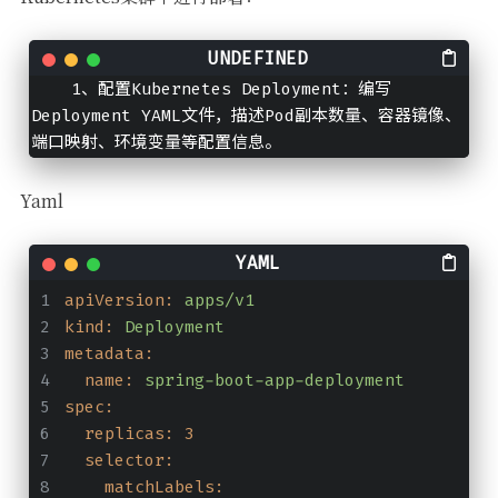
    1、配置Kubernetes Deployment：编写
Deployment YAML文件，描述Pod副本数量、容器镜像、
端口映射、环境变量等配置信息。
Yaml
apiVersion:
apps/v1
kind:
Deployment
metadata:
name:
spring-boot-app-deployment
spec:
replicas:
3
selector:
matchLabels: