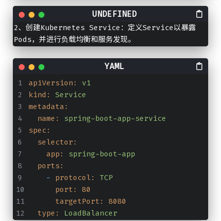
2、创建Kubernetes Service：定义Service以暴露
Pods，并进行负载均衡和服务发现。
apiVersion:
v1
kind:
Service
metadata:
name:
spring-boot-app-service
spec:
selector:
app:
spring-boot-app
ports:
-
protocol:
TCP
port:
80
targetPort:
8080
type:
LoadBalancer