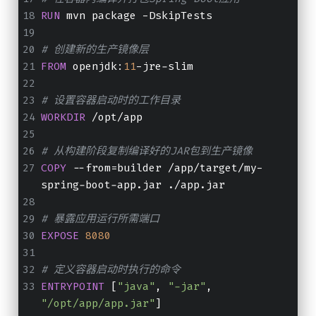
RUN
 mvn package -DskipTests
# 创建新的生产镜像层
FROM
 openjdk:
11
-jre-slim
# 设置容器启动时的工作目录
WORKDIR
 /opt/app
# 从构建阶段复制编译好的JAR包到生产镜像
COPY
 --from=builder /app/target/my-
spring-boot-app.jar ./app.jar
# 暴露应用运行所需端口
EXPOSE
8080
# 定义容器启动时执行的命令
ENTRYPOINT
 [
"java"
, 
"-jar"
, 
"/opt/app/app.jar"
]