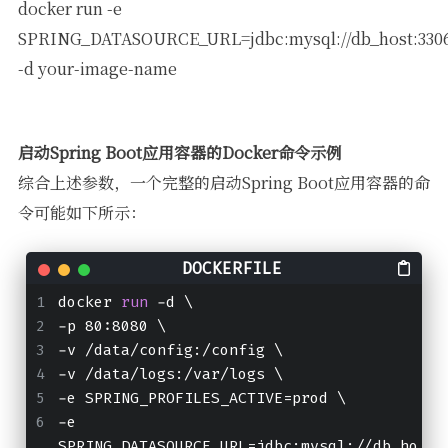
docker run -e
SPRING_DATASOURCE_URL=jdbc:mysql://db_host:330
-d your-image-name
启动Spring Boot应用容器的Docker命令示例
综合上述参数，一个完整的启动Spring Boot应用容器的命
令可能如下所示：
docker 
run
 -d \
-p 80:8080 \
-v /data/config:/config \
-v /data/logs:/var/logs \
-e SPRING_PROFILES_ACTIVE=prod \
-e 
SPRING_DATASOURCE_URL=jdbc:mysql://db_ho