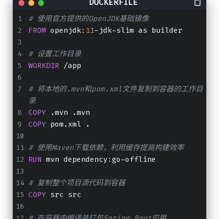
# 使用官方提供的OpenJDK基础镜像
FROM
 openjdk:
11
-jdk-slim as builder
# 设置工作目录
WORKDIR
 /app
# 将本地的.mvn和pom.xml文件复制到容器的工作目
录
COPY
 .mvn .mvn
COPY
 pom.xml .
# 使用Maven下载依赖，利用缓存提高构建效率
RUN
 mvn dependency:go-offline
# 复制整个项目源代码到容器
COPY
 src src
# 在容器内编译并打包Spring Boot应用