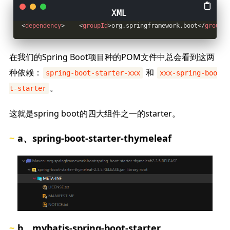
<
dependency
>
<
groupId
>
org.springframework.boot
</
groupId
在我们的Spring Boot项目种的POM文件中总会看到这两
种依赖：
和
spring-boot-starter-xxx
xxx-spring-boo
。
t-starter
这就是spring boot的四大组件之一的starter。
a、spring-boot-starter-thymeleaf
b、mybatis-spring-boot-starter