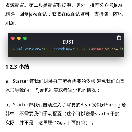
资源配置。第二步是配置数据源。另外，推荐公众号Java
精选，回复java面试，获取在线面试资料，支持随时随地
刷题。
<?xml version=
"1.0"
 encoding=
"UTF-8"
?>
<
beans
xmlns
=
"http:/
1.2.3 小结
a、Starter 帮我们封装好了所有需要的依赖,避免我们自己
添加导致的一些Jar包冲突或者缺少包的情况；
b、Starter帮我们自动注入了需要的Bean实例到Spring 容
器中，不需要我们手动配置（这个可以说是starter干的，
实际上并不是，这里埋个坑，下面解答）；