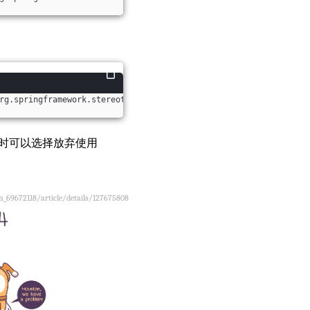
rg.springframework.stereotype.Service;
import
 org.springframework
这时可以选择放弃使用
n_69672118/
article/details/127675808