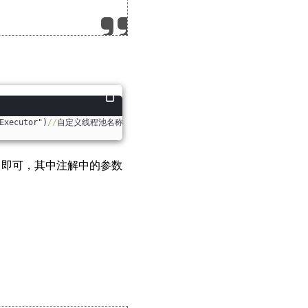
Executor")
//
自定义线程池名称    public ThreadPoolTaskExecutor threa
即可，其中注解中的参数