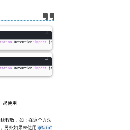
tation
.Retention;
import
 java.lang.
annotation
.RetentionPolicy;
imp
tation
.Retention;
import
 java.lang.
annotation
.RetentionPolicy;
imp
一起使用
的线程数，如：在这个方法
，另外如果未使用
@MainT