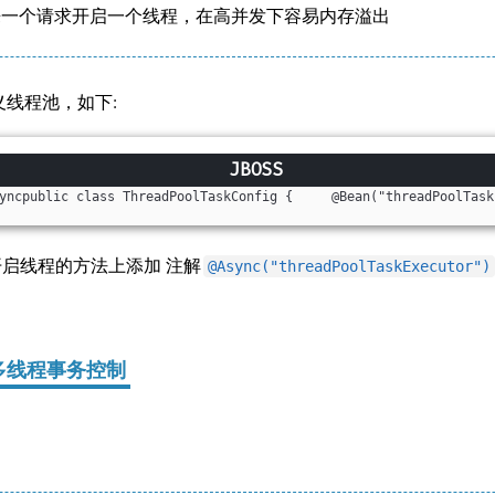
--> 来一个请求开启一个线程，在高并发下容易内存溢出
线程池，如下:
yncpublic class ThreadPoolTaskConfig {     @Bean
("threadPoolTask
启线程的方法上添加 注解
@Async("threadPoolTaskExecutor")
多线程事务控制