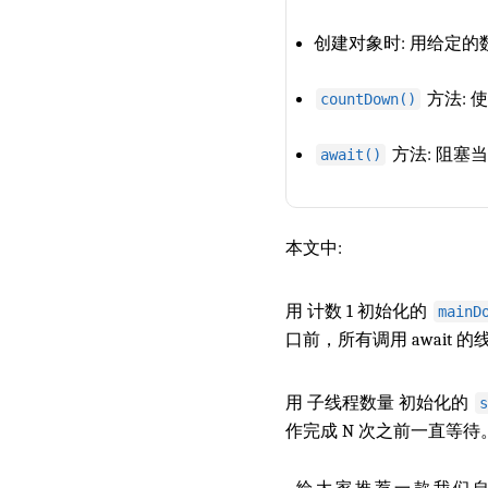
创建对象时: 用给定
方法: 
countDown()
方法: 阻塞
await()
本文中:
用 计数 1 初始化的
mainD
口前，所有调用 await
用 子线程数量 初始化的
s
作完成 N 次之前一直等待
给大家推荐一款我们自