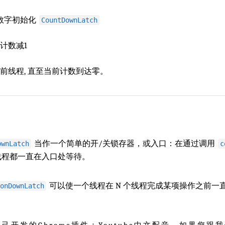
的数字初始化
CountDownLatch
使计数减1
当前线程, 直至当前计数到达零。
当作一个简单的开/关锁存器，或入口：在通过调用
ownLatch
c
 的线程都一直在入口处等待。
可以使一个线程在 N 个线程完成某项操作之前一
onDownLatch
。
己开发的Chrome插件：Youtube中文配音。如果您