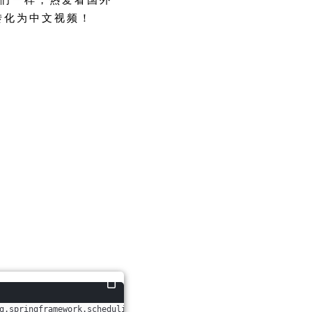
转化为中文视频！
g.springframework.scheduling.
annotation
.Async;
import
 org.springf