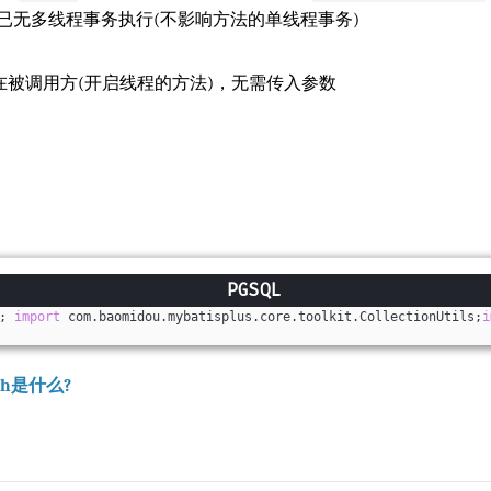
已无多线程事务执行(不影响方法的单线程事务)
在被调用方(开启线程的方法)，无需传入参数
; 
import
 com.baomidou.mybatisplus.core.toolkit.CollectionUtils;
i
tch是什么?