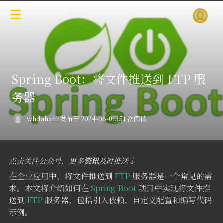
Spring Boot：将文件推送到 FTP 服
务器
whdahanh
发布于 2024-08-01
351 次阅读
点击关注公众号，更多
资讯
及时推送↓
在企业应用中，将文件推送到
FTP
服务器是一个常见的需
求。本文将介绍如何在
Spring Boot
项目中实现将文件推
送到
FTP
服务器，包括引入依赖、自定义配置和编写代码
示例。