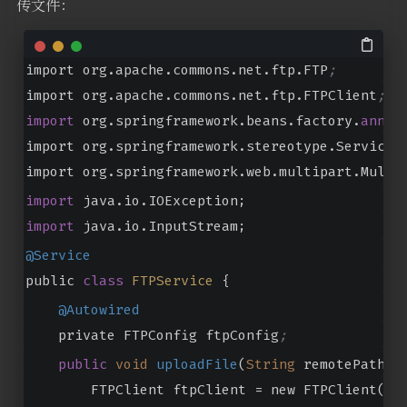
传文件：
import org.apache.commons.net.ftp.FTP
;
import org.apache.commons.net.ftp.FTPClient
;
import
 org.springframework.beans.factory.
annot
import org.springframework.stereotype.Service
;
import org.springframework.web.multipart.Multi
import
 java.io.IOException;
import
 java.io.InputStream;
@Service
public 
class
FTPService
{
@Autowired
    private FTPConfig ftpConfig
;
public
void
uploadFile
(
String
 remotePath, 
        FTPClient ftpClient 
=
 new FTPClient()
;