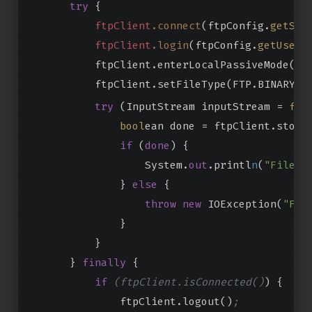
try
 {
ftpClient
.connect
(ftpConfig.
getSer
ftpClient
.login
(ftpConfig.
getUser
(
            ftpClient.enterLocalPassiveMode()
;
            ftpClient.setFileType(FTP.BINARY_F
try
 (InputStream inputStream = 
fil
bool
ean done = ftpClient.store
if
 (
done
) {
                    System.
out
.printl
n
(
"File "
                } 
else
 {
throw
new
 IOException(
"Fai
                }
            }
        } 
finally
 {
if
(ftpClient.isConnected()
) {
                ftpClient.logout()
;