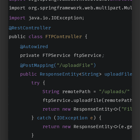
import org.springframework.web.multipart.Multi
import
 java.io.IOException;
@RestController
public 
class
FTPController
{
@Autowired
    private FTPService ftpService
;
@PostMapping(
"/uploadFile"
)
public
ResponseEntity
<
String
> 
uploadFile
(
@
try
 {
String
 remotePath = 
"/uploads/"
 + 
            ftpService.uploadFile(remotePath, 
return
new
 ResponseEntity<>(
"File 
        } 
catch
 (
IOException
e
) {
return
new
 ResponseEntity<>(e.getM
        }