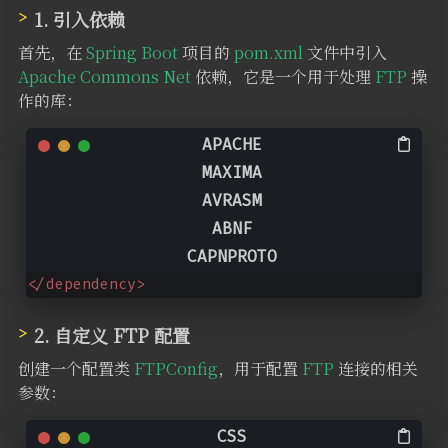
1. 引入依赖
首先，在
Spring Boot
项目的
pom.xml
文件中引入
Apache Commons Net
依赖，它是一个用于处理
FTP
操
作的库：
<dependency>
<
groupId
>
commons-net
</
groupId
>
<
artifactId
>
commons-net
</
artifactId
>
<version>
3
.
8
.
0
</version>
</dependency>
2. 自定义 FTP 配置
创建一个配置类
FTPConfig
，用于配置
FTP
连接的相关
参数：