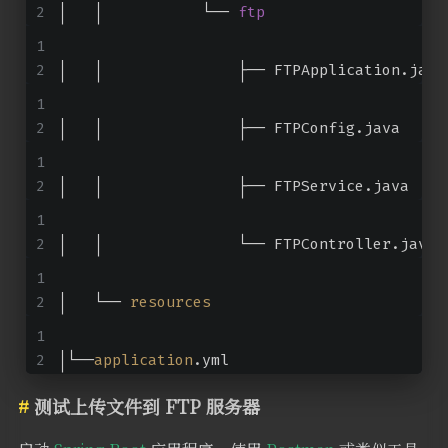
│   │           └── 
ftp
│   │               ├── FTPApplication.java
│   │               ├── FTPConfig.java
│   │               ├── FTPService.java
│   │               └── FTPController.java
│   └── 
resources
│└──
application
.yml
测试上传文件到 FTP 服务器