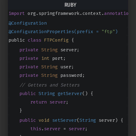
import org.springframework.boot.
context
.
proper
import
 org.springframework.context.
annotation
.
@Configuration
@ConfigurationProperties(prefix = 
"ftp"
)
public 
class
FTPConfig
{
private
String
 server;
private
int
 port;
private
String
 user;
private
String
 password;
// Getters and Setters
public
String
getServer
(
) {
return
server
;
    }
public
void
setServer
(
String
 server
) {
this
.
server
 = 
server
;