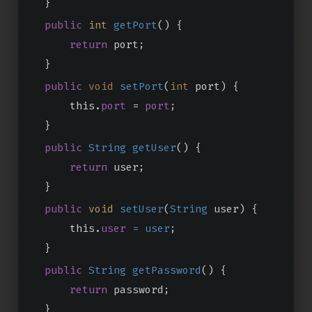
    }
public
int
getPort
()
 {
return
 port;
    }
public
void
setPort
(
int
 port)
{
        this.
port
 = 
port
;
    }
public
String
getUser
(
) {
return
 user;
    }
public
void
setUser
(
String
 user
) {
        this.
user
= user
;
    }
public
String
getPassword
(
) {
return
 password;
    }