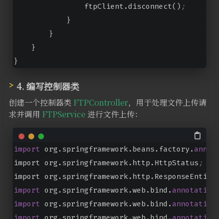
                ftpClient.disconnect()
;
            }
        }
    }
}
4. 编写控制器类
创建一个控制器类
FTPController
，用于处理文件上传请
求并调用
FTPService
进行文件上传：
import
 org.springframework.beans.factory.
annot
import org.springframework.http.HttpStatus
;
import org.springframework.http.ResponseEntity
import
 org.springframework.web.bind.
annotation
import
 org.springframework.web.bind.
annotation
import
 org.springframework.web.bind.
annotation