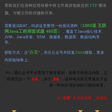
帮助我们在各种应用场景中将文件高效地推送到
FTP
服务
器，方便文件的存储和共享。
《
1000道 互联
需要面试BAT，码农这里整理一份面试资料
网Java工程师面试题 485页
》
，覆盖了Java核心技术、
JVM、Java并发、SSM、微服务、数据库、数据结构等
等。
在看
Java
获取方式：点“
”，关注公众号并回复
领取，更多
内容陆续奉上。
PS：因公众号平台更改了推送规则，如果不想错过内容，记
得读完点一下
，加个
，这样每次新文章推送才会
“
在看
”
“
星标
”
第一时间出现在你的订阅列表里。
点
“在看”
支持码农呀，谢谢啦