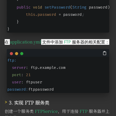
public
void
setPassword
(
String
 password
) {
this.password
 = password
;
    }
}
application.yml
在 
 文件中添加 
FTP
 服务器的相关配置：
ftp:
server
: ftp.example.com
port
: 
21
user
: ftpuser
password:
ftppassword
3. 实现 FTP 服务类
创建一个服务类
FTPService
，用于连接
FTP
服务器并上