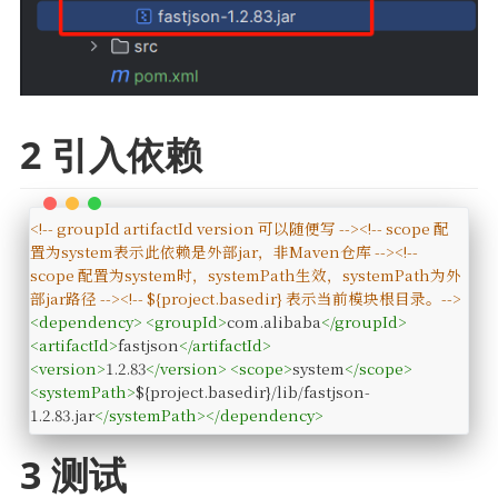
2 引入依赖
<!-- groupId artifactId version 可以随便写 -->
<!-- scope 配
置为system表示此依赖是外部jar，非Maven仓库 -->
<!--
scope 配置为system时，systemPath生效，systemPath为外
部jar路径 -->
<!-- ${project.basedir} 表示当前模块根目录。-->
<
dependency
>
<
groupId
>
com.alibaba
</
groupId
>
<
artifactId
>
fastjson
</
artifactId
>
<
version
>
1.2.83
</
version
>
<
scope
>
system
</
scope
>
<
systemPath
>
${project.basedir}/lib/fastjson-
1.2.83.jar
</
systemPath
>
</
dependency
>
3 测试