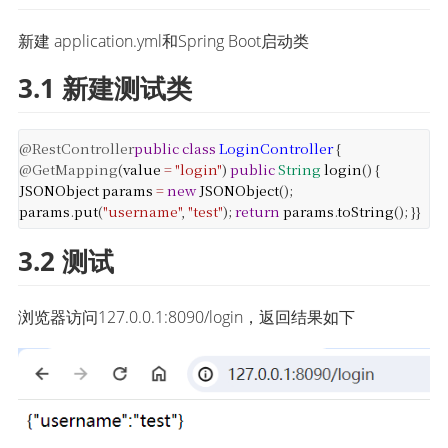
新建 application.yml和Spring Boot启动类
3.1 新建测试类
@RestController
public
class
LoginController
{
@GetMapping
(
value
=
"login"
)
public
String
login
() {
JSONObject
params
=
new
JSONObject
();
params
.
put
(
"username"
,
"test"
);
return
params
.
toString
();
}
}
3.2 测试
浏览器访问127.0.0.1:8090/login，返回结果如下