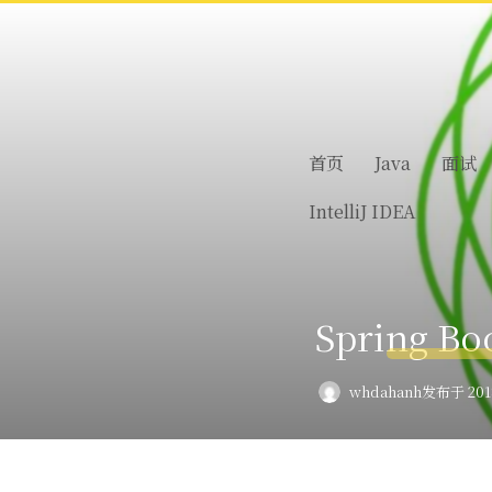
首页
Java
面试
IntelliJ IDEA
Spring 
whdahanh
发布于 2018