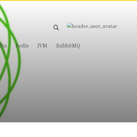
fka
Redis
JVM
RabbitMQ