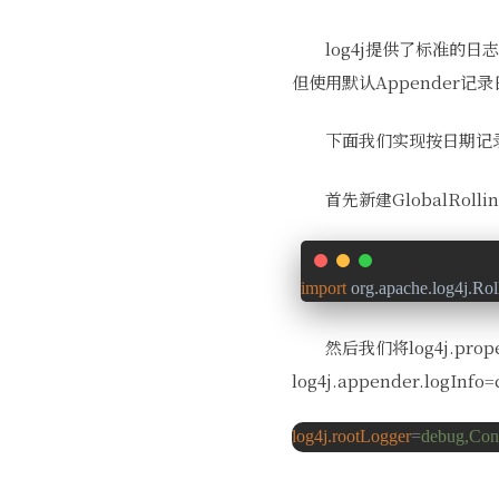
log4j提供了标准的日
但使用默认Appender
下面我们实现按日期记
首先新建GlobalRollin
import 
org.apache.log4j.Ro
然后我们将log4j.prope
log4j.appender.logInfo
log4j.rootLogger
=
debug,Cons