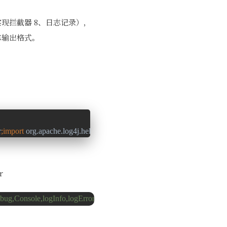
P实现拦截器 8、日志记录），
志输出格式。
r
;
import 
org.apache.log4j.helpers.LogLog
;
import 
org.apache.log4j.spi
r
bug,Console,logInfo,logError,logDebug
#
#
log4j.append
输出到控制台