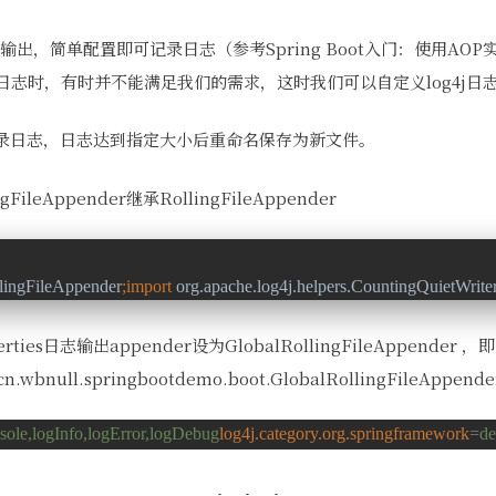
志输出，简单配置即可记录日志（参考Spring Boot入门：使用AO
记录日志时，有时并不能满足我们的需求，这时我们可以自定义log4j日
录日志，日志达到指定大小后重命名保存为新文件。
gFileAppender继承RollingFileAppender
llingFileAppender
;
import 
org.apache.log4j.helpers.CountingQuietWrite
rties日志输出appender设为GlobalRollingFileAppender ，即
=cn.wbnull.springbootdemo.boot.GlobalRollingFileAppende
ole,logInfo,logError,logDebug
log4j.category.org.springframework
=
de