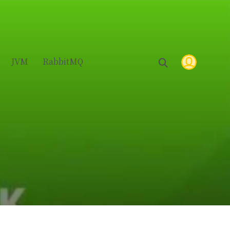
JVM
RabbitMQ