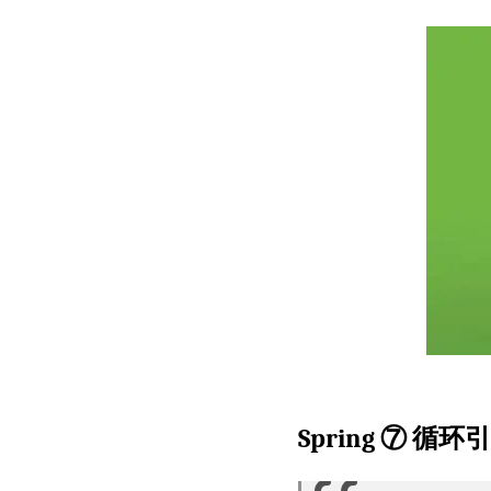
Spring ⑦ 循