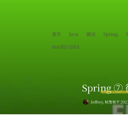
首页
Java
面试
Spring
IntelliJ IDEA
Spring 
Jeffrey, M
发布于 2023