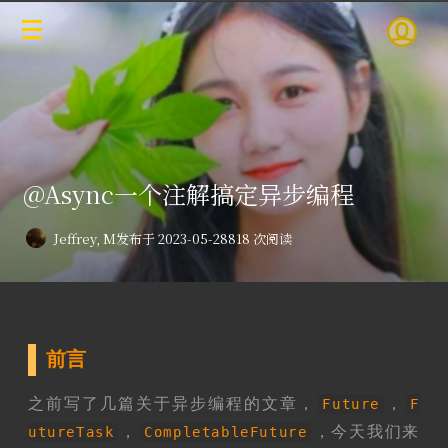
@Async一个注解搞定异步编程
Jeffrey, M
发布于 2023-05-28
818 次阅读
前言
之前写了几篇关于异步编程的文章，
，
Future
F
，
，今天我们来
utureTask
CompletableFuture