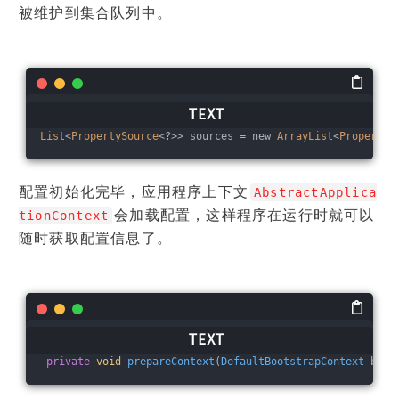
被维护到集合队列中。
List
<
PropertySource
<?>> sources 
=
 new 
ArrayList
<
PropertyS
配置初始化完毕，应用程序上下文
AbstractApplica
会加载配置，这样程序在运行时就可以
tionContext
随时获取配置信息了。
private
void
prepareContext
(
DefaultBootstrapContext
 boot