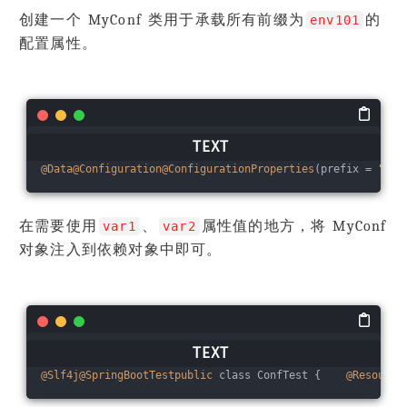
创建一个 MyConf 类用于承载所有前缀为
的
env101
配置属性。
@Data
@Configuration
@ConfigurationProperties
(prefix = 
"env
在需要使用
、
属性值的地方，将 MyConf
var1
var2
对象注入到依赖对象中即可。
@Slf4j
@SpringBootTestpublic
 class ConfTest {    
@Resource