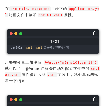
在
目录下的
src/main/resources
application.ym
配置文件中添加
属性。
l
env101.var1
env101:  
var1
: 
var1
-公众号：程序员小富
只要在变量上加注解
@Value("${env101.var1}")
就可以了，@Value 注解会自动将配置文件中的
env1
属性值注入到
字段中，跑个单元测试
01.var1
var1
看一下结果。