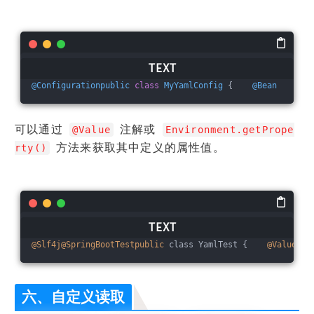
@Configurationpublic
class
MyYamlConfig
 {    
@Bean
pub
可以通过
注解或
@Value
Environment.getPrope
方法来获取其中定义的属性值。
rty()
@Slf4j
@SpringBootTestpublic
 class YamlTest {    
@Value
(
"$
六、自定义读取