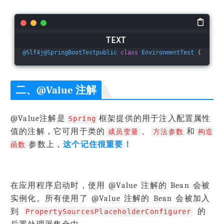
@Slf4j
@SpringBootTestpublic
class
EnvironmentTest
 {    
@R
二、@Value 注解
@Value注解是
框架提供的用于注入配置属性
Spring
值的注解，它可用于类的
、
和
成员变量
方法参数
构造
参数上，
这个记住很重要！
函数
在应用程序启动时，使用 @Value 注解的 Bean 会被
实例化。所有使用了 @Value 注解的 Bean 会被加入
到
的
PropertySourcesPlaceholderConfigurer