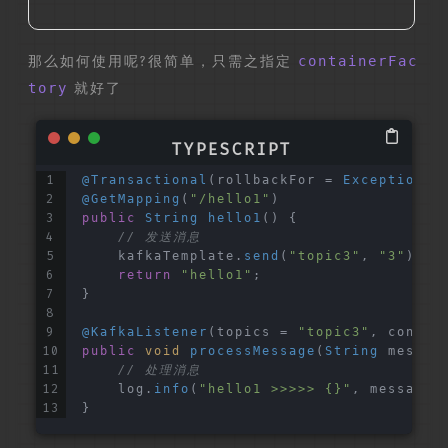
那么如何使用呢?很简单，只需之指定
containerFac
tory
就好了
@Transactional
(rollbackFor = 
Exception
.
c
@GetMapping
(
"/hello1"
)
public
String
hello1
(
) {
// 发送消息
    kafkaTemplate.
send
(
"topic3"
, 
"3"
);
return
"hello1"
;
}
@KafkaListener
(topics = 
"topic3"
, contai
public
void
processMessage
(
String
 messag
// 处理消息
    log.
info
(
"hello1 >>>>> {}"
, message)
}