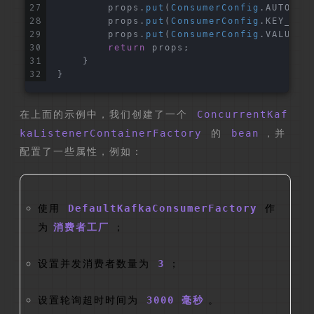
        props.
put
(
ConsumerConfig
.
AUTO_OF
        props.
put
(
ConsumerConfig
.
KEY_DES
        props.
put
(
ConsumerConfig
.
VALUE_D
return
 props;
    }
}
在上面的示例中，我们创建了一个
ConcurrentKaf
kaListenerContainerFactory
的
bean
，并
配置了一些属性，例如：
使用
DefaultKafkaConsumerFactory
作
为
消费者工厂
；
设置并发消费者数量为
3
；
设置轮询超时时间为
3000 毫秒
。