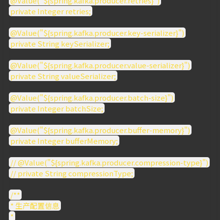
@Value("${spring.kafka.producer.retries}")
private Integer retries;
@Value("${spring.kafka.producer.key-serializer}")
private String keySerializer;
@Value("${spring.kafka.producer.value-serializer}")
private String valueSerializer;
@Value("${spring.kafka.producer.batch-size}")
private Integer batchSize;
@Value("${spring.kafka.producer.buffer-memory}")
private Integer bufferMemory;
// @Value("${spring.kafka.producer.compression-type}")
// private String compressionType;
/**
* 生产配置信息
*