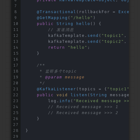
private
KafkaTemplate
<
Object
, 
Object
@Transactional
(rollbackFor = 
Excepti
@GetMapping
(
"/hello"
)
public
String
hello
(
) {
// 发送消息
        kafkaTemplate.
send
(
"topic1"
, 
"1"
        kafkaTemplate.
send
(
"topic2"
, 
"2"
return
"hello"
;
    }
/**
     * 监听多个topic
     * 
@param
message
     */
@KafkaListener
(topics = {
"topic1"
, 
"
public
void
listen
(
String
 message
){
        log.
info
(
"Received message >>> {
// Received message >>> 1
// Received message >>> 2
    }
}