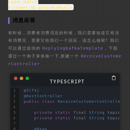
type: batch
# client-id: atlasKafkaCli
消息应答
有时候，消费者消费消息的时候，我们需要知道它有没
有消费完，需要它给我们一个回应，该怎么做呢? 我们
可以通过提供的
ReplyingKafkaTemplate
, 下面
通过一个例子来体验一下,新建一个
ReceiveCustome
rController
@Slf4j
@RestController
public
class
ReceiveCustomerController
{
private
static
 final 
String
 topic = 
private
static
 final 
String
 topicCro
@Bean