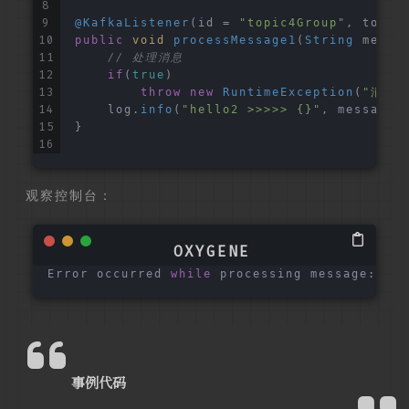
@KafkaListener
(id = 
"topic4Group"
, topic
public
void
processMessage1
(
String
 messa
// 处理消息
if
(
true
)
throw
new
RuntimeException
(
"消息处
    log.
info
(
"hello2 >>>>> {}"
, message)
}
观察控制台：
Error occurred 
while
 processing message:  Li
事例代码