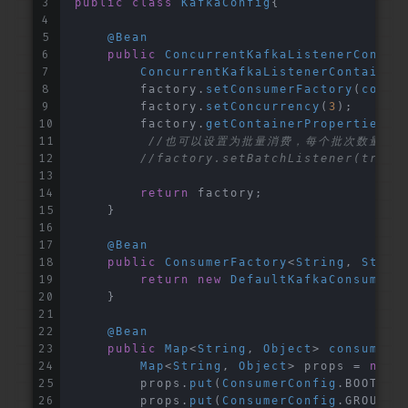
public
class
KafkaConfig
{
@Bean
public
ConcurrentKafkaListenerContai
ConcurrentKafkaListenerContainer
        factory.
setConsumerFactory
(
consu
        factory.
setConcurrency
(
3
);
        factory.
getContainerProperties
()
//也可以设置为批量消费，每个批次数量在Kafka配
//factory.setBatchListener(true)
return
 factory;
    }
@Bean
public
ConsumerFactory
<
String
, 
Strin
return
new
DefaultKafkaConsumerF
    }
@Bean
public
Map
<
String
, 
Object
> 
consumerC
Map
<
String
, 
Object
> props = 
new
        props.
put
(
ConsumerConfig
.
BOOTSTR
        props.
put
(
ConsumerConfig
.
GROUP_I