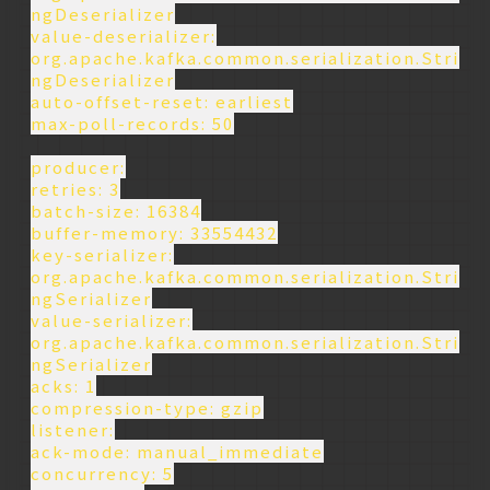
ngDeserializer
value-deserializer:
org.apache.kafka.common.serialization.Stri
ngDeserializer
auto-offset-reset: earliest
max-poll-records: 50
producer:
retries: 3
batch-size: 16384
buffer-memory: 33554432
key-serializer:
org.apache.kafka.common.serialization.Stri
ngSerializer
value-serializer:
org.apache.kafka.common.serialization.Stri
ngSerializer
acks: 1
compression-type: gzip
listener:
ack-mode: manual_immediate
concurrency: 5