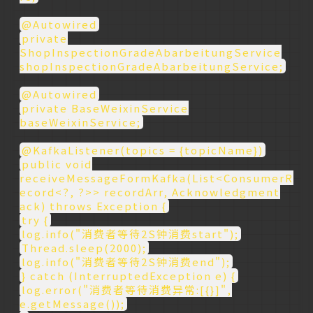
@Autowired
private
ShopInspectionGradeAbarbeitungService
shopInspectionGradeAbarbeitungService;
@Autowired
private BaseWeixinService
baseWeixinService;
@KafkaListener(topics = {topicName})
public void
receiveMessageFormKafka(List<ConsumerR
ecord<?, ?>> recordArr, Acknowledgment
ack) throws Exception {
try {
log.info("消费者等待2S钟消费start");
Thread.sleep(2000);
log.info("消费者等待2S钟消费end");
} catch (InterruptedException e) {
log.error("消费者等待消费异常:[{}]",
e.getMessage());