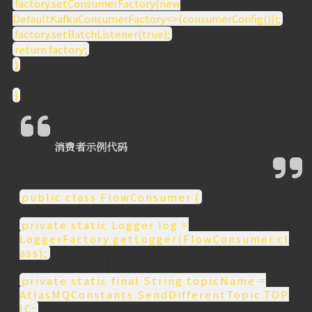
factory.setConsumerFactory(new
DefaultKafkaConsumerFactory<>(consumerConfig()));
factory.setBatchListener(true);
return factory;
}
}
消费者示例代码
public class FlowConsumer {
private static Logger log =
LoggerFactory.getLogger(FlowConsumer.cl
ass);
private static final String topicName =
AtlasMQConstants.SendDifferentTopic.TOP
IC;