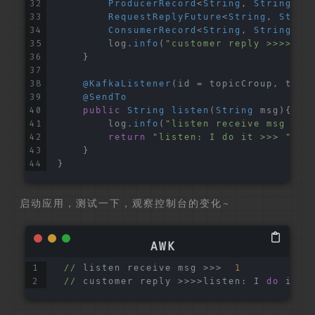
ProducerRecord
<
String
, 
String
> r
RequestReplyFuture
<
String
, 
Strin
ConsumerRecord
<
String
, 
String
> c
        log.
info
(
"customer reply >>>> {}
    }
@KafkaListener
(id = topicCroup, topi
@SendTo
public
String
listen
(
String
 msg
){
        log.
info
(
"listen receive msg >>>
return
"listen: I do it >>> "
 + 
    }
}
启动应用，测试一下，观察控制台的变化~
//
 listen receive msg >>>  
1
//
 customer reply >>>>listen: I 
do
 it >