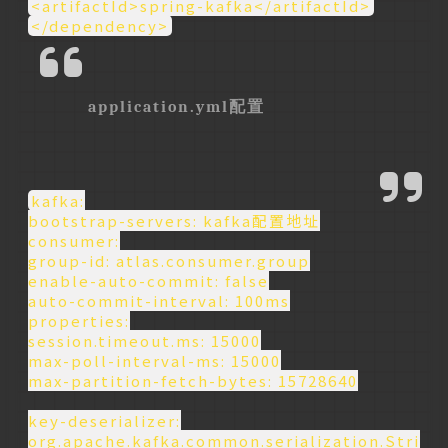
<artifactId>spring-kafka</artifactId>
</dependency>
application.yml配置
kafka:
bootstrap-servers: kafka配置地址
consumer:
group-id: atlas.consumer.group
enable-auto-commit: false
auto-commit-interval: 100ms
properties:
session.timeout.ms: 15000
max-poll-interval-ms: 15000
max-partition-fetch-bytes: 15728640
key-deserializer:
org.apache.kafka.common.serialization.Stri