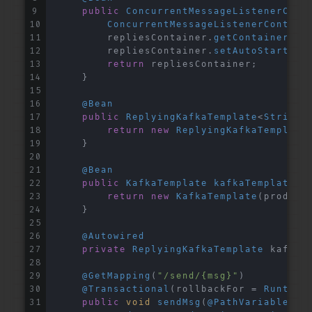
public
ConcurrentMessageListenerCont
ConcurrentMessageListenerContain
        repliesContainer.
getContainerPro
        repliesContainer.
setAutoStartup
(
return
 repliesContainer;
    }
@Bean
public
ReplyingKafkaTemplate
<
String
,
return
new
ReplyingKafkaTemplate
    }
@Bean
public
KafkaTemplate
kafkaTemplate
(
P
return
new
KafkaTemplate
(produce
    }
@Autowired
private
ReplyingKafkaTemplate
 kafkaR
@GetMapping
(
"/send/{msg}"
)
@Transactional
(rollbackFor = 
Runtime
public
void
sendMsg
(
@PathVariable
St