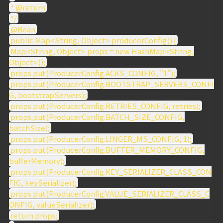
* @return
*/
@Bean
public Map<String, Object> producerConfig() {
Map<String, Object> props = new HashMap<String,
Object>();
props.put(ProducerConfig.ACKS_CONFIG, "1");
props.put(ProducerConfig.BOOTSTRAP_SERVERS_CONFI
G, bootstrapServers);
props.put(ProducerConfig.RETRIES_CONFIG, retries);
props.put(ProducerConfig.BATCH_SIZE_CONFIG,
batchSize);
props.put(ProducerConfig.LINGER_MS_CONFIG, 1);
props.put(ProducerConfig.BUFFER_MEMORY_CONFIG,
bufferMemory);
props.put(ProducerConfig.KEY_SERIALIZER_CLASS_CON
FIG, keySerializer);
props.put(ProducerConfig.VALUE_SERIALIZER_CLASS_C
ONFIG, valueSerializer);
return props;