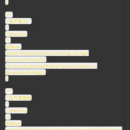
}
/**
* 生产者工厂
*
* @return
*/
@Bean
public ProducerFactory<String, String>
producerFactory() {
return new DefaultKafkaProducerFactory<>
(producerConfig());
}
/**
* 生产者模板
*
* @return
*/
@Bean
public KafkaTemplate<String, String> kafkaTemplate()