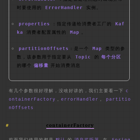
时要使用的
ErrorHandler
实例。
properties
：指定传递给消费者工厂的
Kaf
ka
消费者配置属性的
Map
。
partitionOffsets
: 是一个
Map
类型的参
数，该参数用于指定要从
Topic
的
每个分区
的哪个
偏移量
开始消费消息
有几个参数很好理解，没啥好讲的，我们主要看一下
c
ontainerFactory
,
errorHandler
,
partitio
nOffsets
containerFactory
前面我们使用的都是
默认
的
消息监听器
,在
Spring