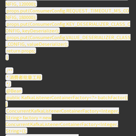
NFIG, 120000);
props.put(ConsumerConfig.REQUEST_TIMEOUT_MS_CO
NFIG, 180000);
props.put(ConsumerConfig.KEY_DESERIALIZER_CLASS_C
ONFIG, keyDeserializer);
props.put(ConsumerConfig.VALUE_DESERIALIZER_CLASS
_CONFIG, valueDeserializer);
return props;
}
/**
* 消费者批量工程
*/
@Bean
public KafkaListenerContainerFactory<?> batchFactor()
{
ConcurrentKafkaListenerContainerFactory<Integer,
String> factory = new
ConcurrentKafkaListenerContainerFactory<Integer,
String>();