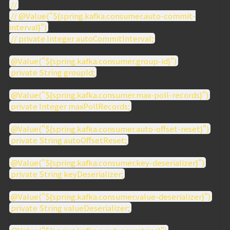
//
// @Value("${spring.kafka.consumer.auto-commit-
interval}")
// private Integer autoCommitInterval;
@Value("${spring.kafka.consumer.group-id}")
private String groupId;
@Value("${spring.kafka.consumer.max-poll-records}")
private Integer maxPollRecords;
@Value("${spring.kafka.consumer.auto-offset-reset}")
private String autoOffsetReset;
@Value("${spring.kafka.consumer.key-deserializer}")
private String keyDeserializer;
@Value("${spring.kafka.consumer.value-deserializer}")
private String valueDeserializer;