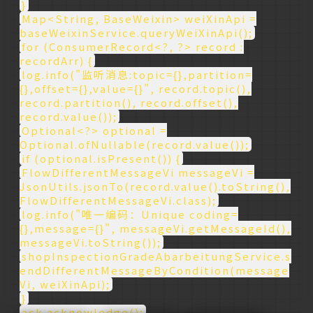
}
Map<String, BaseWeixin> weiXinApi =
baseWeixinService.queryWeiXinApi();
for (ConsumerRecord<?, ?> record :
recordArr) {
log.info("监听消息:topic={},partition=
{},offset={},value={}", record.topic(),
record.partition(), record.offset(),
record.value());
Optional<?> optional =
Optional.ofNullable(record.value());
if (optional.isPresent()) {
FlowDifferentMessageVi messageVi =
JsonUtils.jsonTo(record.value().toString(),
FlowDifferentMessageVi.class);
log.info("唯一编码：Unique coding=
{},message={}", messageVi.getMessageId(),
messageVi.toString());
shopInspectionGradeAbarbeitungService.s
endDifferentMessageByCondition(message
Vi, weiXinApi);
}
ack.acknowledge();