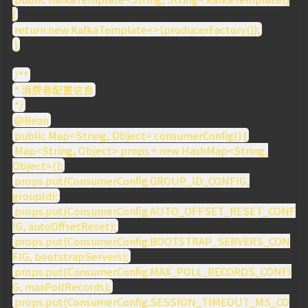
{
return new KafkaTemplate<>(producerFactory());
}
/**
* 消费者配置信息
*/
@Bean
public Map<String, Object> consumerConfig() {
Map<String, Object> props = new HashMap<String,
Object>();
props.put(ConsumerConfig.GROUP_ID_CONFIG,
groupId);
props.put(ConsumerConfig.AUTO_OFFSET_RESET_CONF
IG, autoOffsetReset);
props.put(ConsumerConfig.BOOTSTRAP_SERVERS_CON
FIG, bootstrapServers);
props.put(ConsumerConfig.MAX_POLL_RECORDS_CONFI
G, maxPollRecords);
props.put(ConsumerConfig.SESSION_TIMEOUT_MS_CO