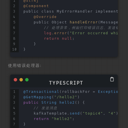
@Slf4j
@Component
public class MyErrorHandler implements K
@Override
    public Object 
handleError
(Message<?>
// 处理异常，例如打印错误日志、发送错误
log
.error
(
"Error occurred while 
return
null
;
    }
}
使用错误处理器:
@Transactional
(rollbackFor = 
Exception
.
c
@GetMapping
(
"/hello2"
)
public
String
hello2
(
) {
// 发送消息
    kafkaTemplate.
send
(
"topic4"
, 
"4"
);
return
"hello2"
;
}