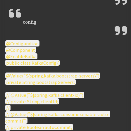
config
@Configuration
@Component
@EnableKafka
public class KafkaConfig {
@Value("${spring.kafka.bootstrap-servers}")
private String bootstrapServers;
// @Value("${spring.kafka.client-id}")
// private String clientId;
//
// @Value("${spring.kafka.consumer.enable-auto-
commit}")
// private Boolean autoCommit;