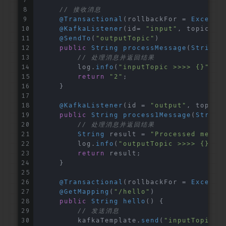
// 接收消息
@Transactional
(rollbackFor = 
Excepti
@KafkaListener
(id= 
"input"
, topics =
@SendTo
(
"outputTopic"
)
public
String
processMessage
(
String
 
// 处理消息并返回结果
        log.
info
(
"inputTopic >>>> {}"
, m
return
"2"
;
    }
@KafkaListener
(id = 
"output"
, topics
public
String
process1Message
(
String
// 处理消息并返回结果
String
 result = 
"Processed messa
        log.
info
(
"outputTopic >>>> {}"
, 
return
 result;
    }
@Transactional
(rollbackFor = 
Excepti
@GetMapping
(
"/hello"
)
public
String
hello
(
) {
// 发送消息
        kafkaTemplate.
send
(
"inputTopic"
,