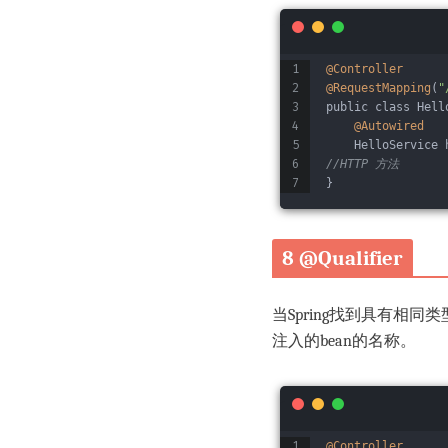
@Controller
@RequestMapping
(
"
public class Hell
@Autowired
    HelloService 
//HTTP 方法
}
8 @Qualifier
当Spring找到具有相同
注入的bean的名称。
@Controller