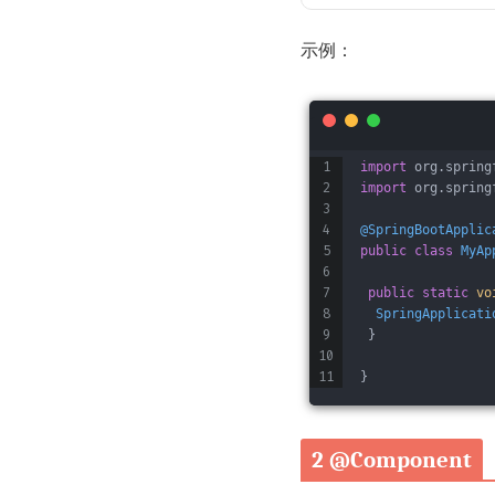
示例：
import
 org.
spring
import
 org.
spring
@SpringBootApplic
public
class
MyAp
public
static
vo
SpringApplicati
 }
}
2 @Component