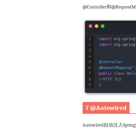
@Controller和@Reques
import
 org.spring
import
 org.spring
@Controller
@RequestMapping(
"
public
class
Hell
//HTTP 方法
}
7 @Autowired
Autowired自动注入