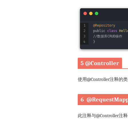
@Repository
public 
class
Hell
//数据库CRUD操作
}
5 @Controller
使用@Controller
6 @RequestMapp
此注释与@Control