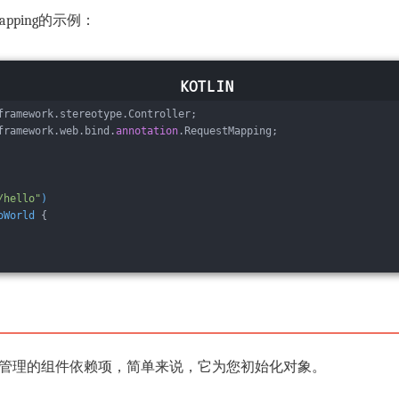
tMapping的示例：
framework.stereotype.Controller;
framework.web.bind.
annotation
.RequestMapping;
/hello"
)
oWorld
 {
Spring管理的组件依赖项，简单来说，它为您初始化对象。