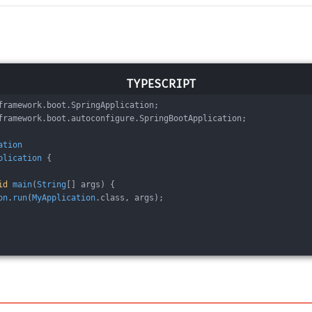
framework
.
boot
.
SpringApplication
;
framework
.
boot
.
autoconfigure
.
SpringBootApplication
;
ation
plication
 {
id
main
(
String
[] args
) {
on
.
run
(
MyApplication
.
class
, args);