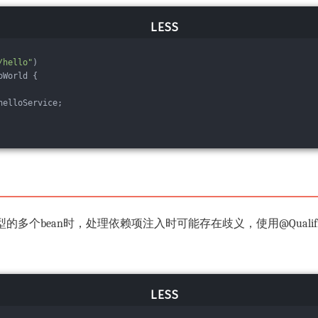
/hello"
)
oWorld {
helloService;
类型的多个bean时，处理依赖项注入时可能存在歧义，使用@Quali