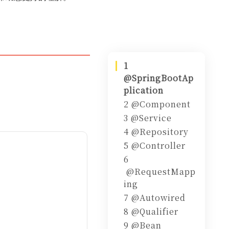
1
@SpringBootAp
plication
2 @Component
3 @Service
4 @Repository
5 @Controller
6
@RequestMapp
ing
7 @Autowired
8 @Qualifier
9 @Bean