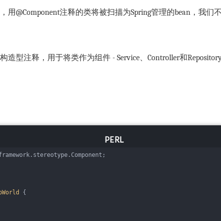
@Component注释的类将被扫描为Spring管理的bean，
造型注释，用于将类作为组件 - Service、Controller和Repos
framework.stereotype.Component;
oWorld
{