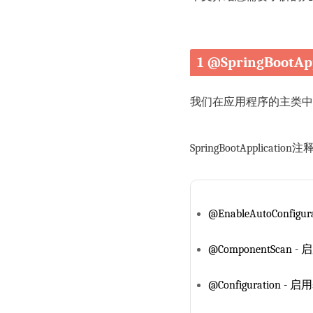
1 @SpringBootApp
我们在应用程序的主类中使
SpringBootApplic
@EnableAutoConfi
@ComponentScan
@Configuration 