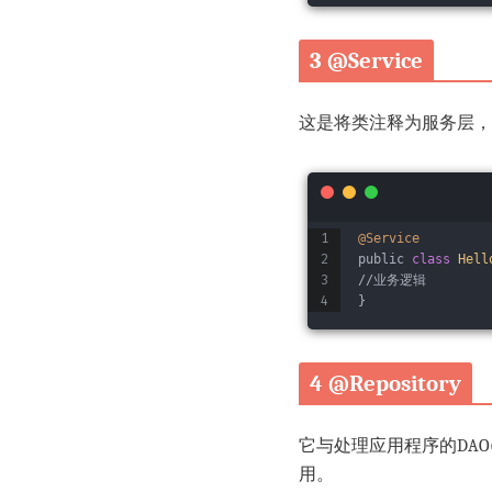
3 @Service
这是将类注释为服务层，
@Service
public 
class
Hell
//业务逻辑
}
4 @Repository
它与处理应用程序的DAO(Da
用。