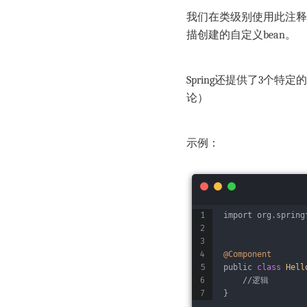
我们在类级别使用此注释，用
描创建的自定义bean。
Spring还提供了3个特定的构
论）
示例：
import org.spring
@Component
public 
class
Hell
    //逻辑
} 