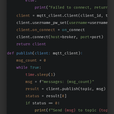
else
:
print
(
"Failed to connect, return c
client
 = mqtt_client.Client(client_id, tra
    client.username_pw_set(
username
=username, 
client.on_connect
 = 
on
_connect
    client.connect(
host
=broker, 
port
=port)
return
client
def
publish
(
client:
 mqtt_client
)
:
msg_count
 = 
0
while
True
:
time
.sleep
(
1
)
msg
 = f
"messages: {msg_count}"
result
 = client.publish(topic, msg)
status
 = result[
0
]
if
 status == 
0
:
print
(
f"Send 
{msg}
 to topic 
{topic