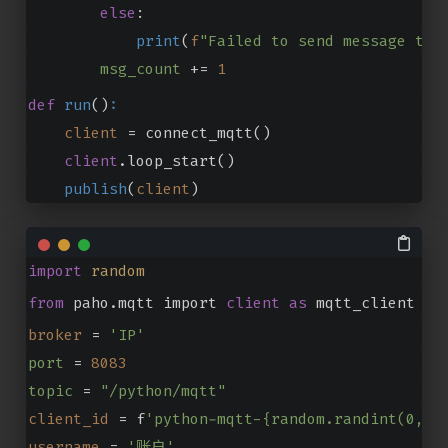
else
:
print
(
f
"Failed to send message to 
msg_count
 += 
1
def
run
()
:
client
 = connect_mqtt()
client
.loop_start()
publish
(
client
)
import
random
from
 paho.mqtt import 
client
as
 mqtt_client
broker
 = 
'IP'
port
=
8083
topic
=
"/python/mqtt"
client_id
 = f
'python-mqtt-{random.randint(0, 1
username
 = 
'账户'