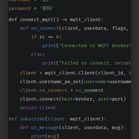
password
 = 
'密码'
def connect_mqtt
()
 ->
 mqtt_client:
def
on_connect
(
client, userdata, flags, rc
if
 rc == 
0
:
print
(
"Connected to MQTT Broker!"
)
else
:
print
(
"Failed to connect, return c
 client 
= mqtt_client.Client(client_id, 
tra
    client.username_pw_set(
username
=username, 
client.on_connect
 = 
on
_connect
    client.connect(
host
=broker, 
port
=port)
return
client
def
subscribe
(
client:
 mqtt_client
)
:
def
on_message
(
client, userdata, msg
)
:
print
(
msg
)