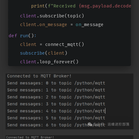
print
(
f"Received 
{msg.payload.decode()
client
.subscribe(topic)
client.on_message
 = 
on
_message
def
run
()
:
client
 = connect_mqtt()
subscribe
(
client
)
client
.loop_forever()