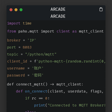
import
random
import
time
from
 paho.mqtt import 
client
as
 mqtt_client
broker
 = 
'IP'
port
=
8083
topic
=
"/python/mqtt"
client_id
 = f
'python-mqtt-{random.randint(0, 1
username
 = 
'账户'
password
 = 
'密码'
def connect_mqtt
()
 ->
 mqtt_client:
def
on_connect
(
client, userdata, flags, rc
if
 rc == 
0
:
print
(
"Connected to MQTT Broker!"
)