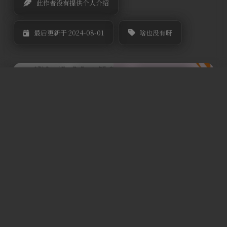
此作者没有提供个人介绍
啥也没有呀
最后更新于 2024-08-01
上一篇文章
下一篇文章
引入 DynamicThreadPoolExecutor 体系，完善线程池扩展功能(一)
手写了一个好用的限流、分布式锁和手动控制事务相结合的starter启动器
Comments
NOTHING
要发表评论，您必须先
登录
。