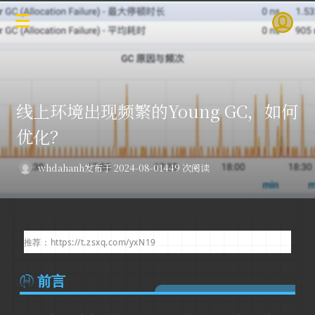
线上环境出现频繁的Young GC，如何
优化？
whdahanh
发布于 2024-08-01
449 次阅读
推荐：https
://t.zsxq.com/
yxN19
前言