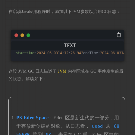
在启动Java应用程序时，添加以下JVM参数以启用GC日志：
starttime
:
2024
-
06
-
0314
:
12
:
26
.
942
endTime:
2024
-
06
-
0314
:
12
:
这段 JVM GC 日志描述了
JVM
内存区域在 GC 事件发生前后
的状态。解读如下：
PS Eden Space
：Eden 区是新生代的一部分，用
于存放新创建的对象。从日志看，
used
从
68
5568K
降到
0K
，表示在 GC 后，Eden 区中的