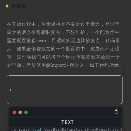
普通类
在开放过程中，尽量保持类不要太过于庞大，类过于
庞大的话会变得臃肿复杂，不好维护，一个配置类中
需要配置很多bean，且逻辑实现也比较复杂，代码量
大，如果全部都放在同一个配置类中，这显然不太理
智，这时候我们可以将每个bean单独拿出来放到一个
类里面，然后使用@Import注解导入，如下代码所示。
定义一个bean
private 
void
 loadBeanDefinitionsFromRegistrars
(
Map
<