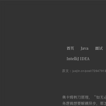
首页
Java
面试
IntelliJ IDEA
原文：
juejin.cn/post/726479
奥卡姆剃刀原理，“如无
务逻辑想要解耦异步，那