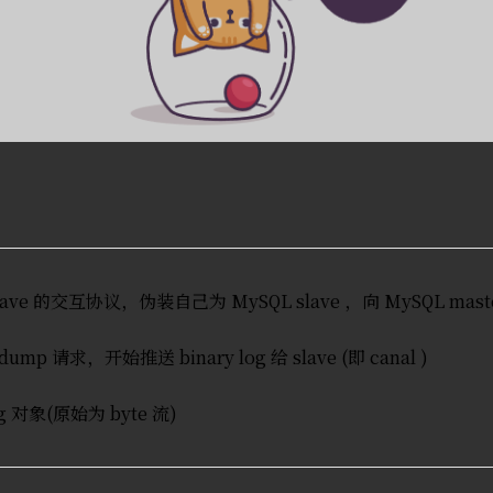
 slave 的交互协议，伪装自己为 MySQL slave ，向 MySQL mas
dump 请求，开始推送 binary log 给 slave (即 canal )
log 对象(原始为 byte 流)