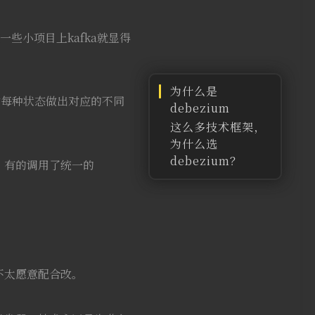
些小项目上kafka就显得
为什么是
对每种状态做出对应的不同
debezium
这么多技术框架，
为什么选
debezium？
，有的调用了统一的
配置
监听
测试
不太愿意配合改。