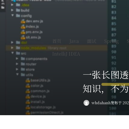
首页
Java
面试
Spring
IntelliJ IDEA
一张长图透彻
知识，不为
whdahanh
发布于 2024