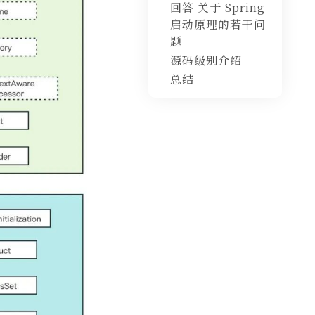
回答 关于 Spring
启动原理的若干问
题
源码级别介绍
总结
SmartInitializ
ingSingleton
接口的执行位置
Autowired 何
时装配Bean的
依赖
SpringBoot 何
时开启Http端
口
Spring 初始化
Bean的关键代
码
Spring
CommandLin