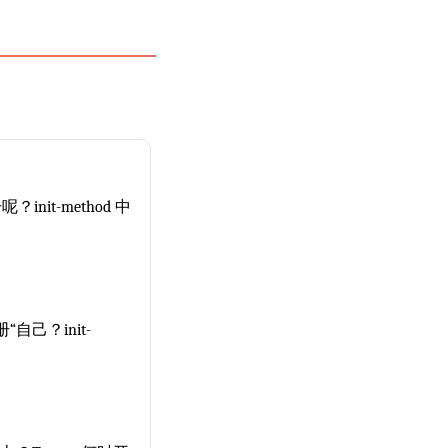
nit-method 中
自己？init-