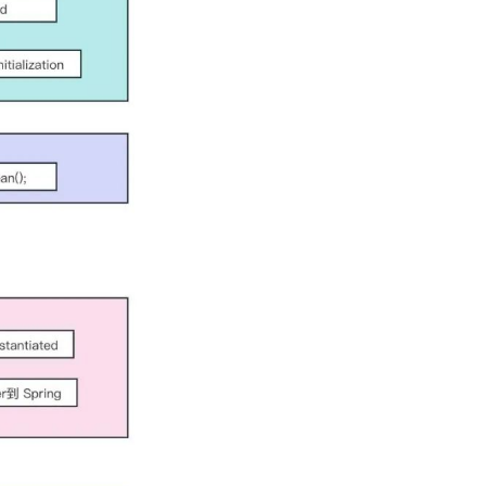
eRunner 执行
位置