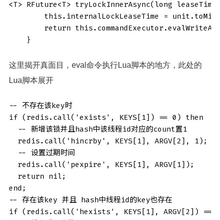
<T> RFuture<T> tryLockInnerAsync(long leaseTime,
        this.internalLockLeaseTime = unit.toMill
        return this.commandExecutor.evalWriteAs
    }
这里揭开真面目，eval命令执行Lua脚本的地方，此处的
Lua脚本展开
-- 不存在该key时

if (redis.call('exists', KEYS[1]) == 0) then 

  -- 新增该锁并且hash中该线程id对应的count置1

  redis.call('hincrby', KEYS[1], ARGV[2], 1); 

  -- 设置过期时间

  redis.call('pexpire', KEYS[1], ARGV[1]); 

  return nil; 

end; 

-- 存在该key 并且 hash中线程id的key也存在

if (redis.call('hexists', KEYS[1], ARGV[2]) == 1