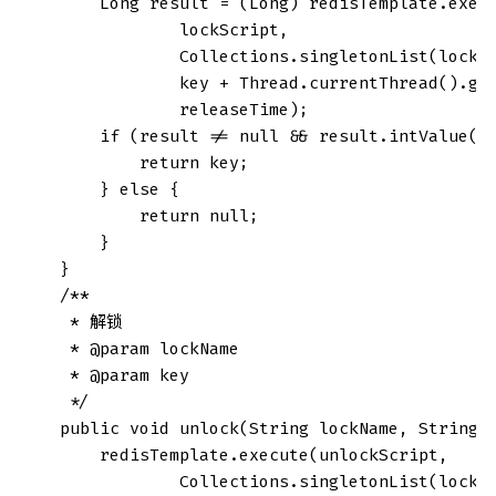
        Long result = (Long) redisTemplate.execu
                lockScript,

                Collections.singletonList(lockNa
                key + Thread.currentThread().get
                releaseTime);

        if (result != null && result.intValue() 
            return key;

        } else {

            return null;

        }

    }

    /**

     * 解锁

     * @param lockName

     * @param key

     */

    public void unlock(String lockName, String k
        redisTemplate.execute(unlockScript,

                Collections.singletonList(lockNa