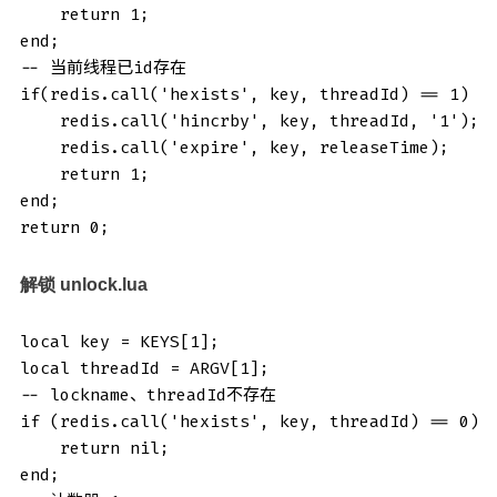
    return 1;

end;

-- 当前线程已id存在

if(redis.call('hexists', key, threadId) == 1) th
    redis.call('hincrby', key, threadId, '1');

    redis.call('expire', key, releaseTime);

    return 1;

end;

return 0;
解锁 unlock.lua
local key = KEYS[1];

local threadId = ARGV[1];

-- lockname、threadId不存在

if (redis.call('hexists', key, threadId) == 0) t
    return nil;

end;
