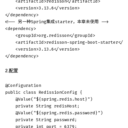
    <artifactId>redisson</artifactId>

    <version>3.13.6</version>

</dependency>

<!-- 另一种Spring集成starter，本章未使用 -->

<dependency>

    <groupId>org.redisson</groupId>

    <artifactId>redisson-spring-boot-starter</ar
    <version>3.13.6</version>

</dependency>
2.配置
@Configuration

public class RedissionConfig {

    @Value("${spring.redis.host}")

    private String redisHost;

    @Value("${spring.redis.password}")

    private String password;

    private int port = 6379;
