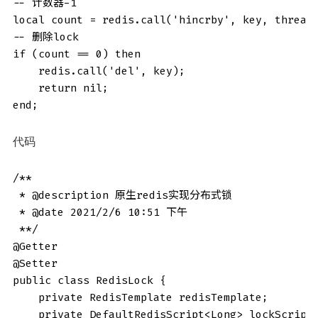
-- 计数器-1

local count = redis.call('hincrby', key, threadI
-- 删除lock

if (count == 0) then

    redis.call('del', key);

    return nil;

end;
代码
/**

 * @description 原生redis实现分布式锁

 * @date 2021/2/6 10:51 下午

 **/

@Getter

@Setter

public class RedisLock {

    private RedisTemplate redisTemplate;

    private DefaultRedisScript<Long> lockScript;