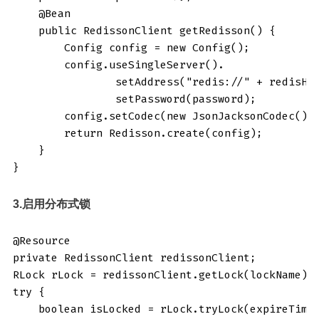
    @Bean

    public RedissonClient getRedisson() {

        Config config = new Config();

        config.useSingleServer().

                setAddress("redis://" + redisHos
                setPassword(password);

        config.setCodec(new JsonJacksonCodec());
        return Redisson.create(config);

    }

}
3.启用分布式锁
@Resource

private RedissonClient redissonClient;

RLock rLock = redissonClient.getLock(lockName);

try {

    boolean isLocked = rLock.tryLock(expireTime,