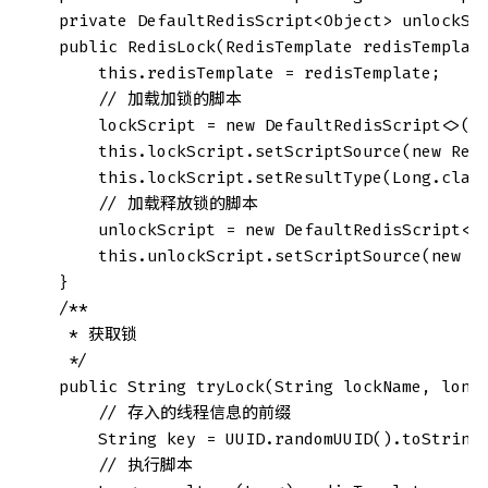
    private DefaultRedisScript<Object> unlockScr
    public RedisLock(RedisTemplate redisTemplate
        this.redisTemplate = redisTemplate;

        // 加载加锁的脚本

        lockScript = new DefaultRedisScript<>();
        this.lockScript.setScriptSource(new Reso
        this.lockScript.setResultType(Long.class
        // 加载释放锁的脚本

        unlockScript = new DefaultRedisScript<>(
        this.unlockScript.setScriptSource(new Re
    }

    /**

     * 获取锁

     */

    public String tryLock(String lockName, long 
        // 存入的线程信息的前缀

        String key = UUID.randomUUID().toString(
        // 执行脚本
