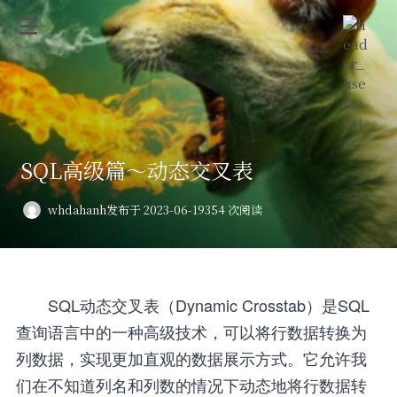
SQL高级篇～动态交叉表
whdahanh
发布于 2023-06-19
354 次阅读
SQL动态交叉表（Dynamic Crosstab）是SQL
查询语言中的一种高级技术，可以将行数据转换为
列数据，实现更加直观的数据展示方式。它允许我
们在不知道列名和列数的情况下动态地将行数据转