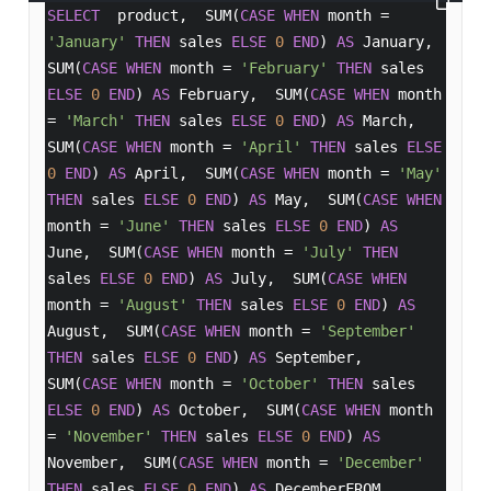
SELECT
  product,  SUM(
CASE
WHEN
 month = 
'January'
THEN
 sales 
ELSE
0
END
) 
AS
 January,  
SUM(
CASE
WHEN
 month = 
'February'
THEN
 sales 
ELSE
0
END
) 
AS
 February,  SUM(
CASE
WHEN
 month 
= 
'March'
THEN
 sales 
ELSE
0
END
) 
AS
 March,  
SUM(
CASE
WHEN
 month = 
'April'
THEN
 sales 
ELSE
0
END
) 
AS
 April,  SUM(
CASE
WHEN
 month = 
'May'
THEN
 sales 
ELSE
0
END
) 
AS
 May,  SUM(
CASE
WHEN
month = 
'June'
THEN
 sales 
ELSE
0
END
) 
AS
June,  SUM(
CASE
WHEN
 month = 
'July'
THEN
sales 
ELSE
0
END
) 
AS
 July,  SUM(
CASE
WHEN
month = 
'August'
THEN
 sales 
ELSE
0
END
) 
AS
August,  SUM(
CASE
WHEN
 month = 
'September'
THEN
 sales 
ELSE
0
END
) 
AS
 September,  
SUM(
CASE
WHEN
 month = 
'October'
THEN
 sales 
ELSE
0
END
) 
AS
 October,  SUM(
CASE
WHEN
 month 
= 
'November'
THEN
 sales 
ELSE
0
END
) 
AS
November,  SUM(
CASE
WHEN
 month = 
'December'
THEN
 sales 
ELSE
0
END
) 
AS
 DecemberFROM 