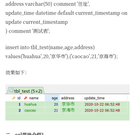
address varchar(50) comment '住址',
update_time datetime default current_timestamp on
update current_timestamp
) comment '测试表';
insert into tbl_test(name,age,address)
values('huahua',20,'京华市'),('caocao',21,'京海市');
效果如下：
二，sql用法介绍1