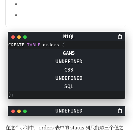
CREATE 
TABLE
 orders 
(
    id 
INT
PRIMARY KEY
,
    status 
ENUM
(
'pending'
, 
'approved'
, 
'reject
    customer_id 
INT
NOT
NULL
,
    order_date 
DATE
NOT
NULL
,
amount
 DECIMAL(
10
,
2
) NOT NULL
)
;
在这个示例中，orders 表中的 status 列只能取三个值之