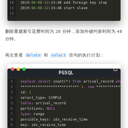
2019
-04
-08
-12
:33:48 add foreign key stop
2019
-04
-08
-12
:33:48 start slave
删除重建索引花费时间为 28 分钟，添加外键约束时间为 48 
分钟。
再次查看 
 和 
 语句的执行计划：
delete
select
explain
select
 count(*) 
from
 arrival_record 
where
*************************** 
1.
row
 **************
id: 
1
select_type: SIMPLE
table
: arrival_record
partitions: 
NULL
type
: range
possible_keys: idx_receive_time
key: idx_receive_time