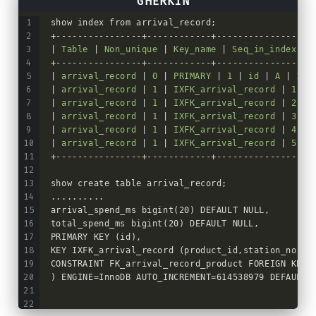
show index from arrival_record;
+----------------+------------+------------------
|
 Table 
|
 Non_unique 
|
 Key_name 
|
 Seq_in_index 
|
 
+----------------+------------+------------------
|
 arrival_record 
|
 0 
|
 PRIMARY 
|
 1 
|
 id 
|
 A 
|
 107
|
 arrival_record 
|
 1 
|
 IXFK_arrival_record 
|
 1 
|
 
|
 arrival_record 
|
 1 
|
 IXFK_arrival_record 
|
 2 
|
 
|
 arrival_record 
|
 1 
|
 IXFK_arrival_record 
|
 3 
|
 
|
 arrival_record 
|
 1 
|
 IXFK_arrival_record 
|
 4 
|
 
|
 arrival_record 
|
 1 
|
 IXFK_arrival_record 
|
 5 
|
 
+----------------+------------+------------------
show create table arrival_record;
..........
arrival_spend_ms bigint(20) DEFAULT NULL,
total_spend_ms bigint(20) DEFAULT NULL,
PRIMARY KEY (id),
KEY IXFK_arrival_record (product_id,station_no,se
CONSTRAINT FK_arrival_record_product FOREIGN KEY 
) ENGINE=InnoDB AUTO_INCREMENT=614538979 DEFAULT 