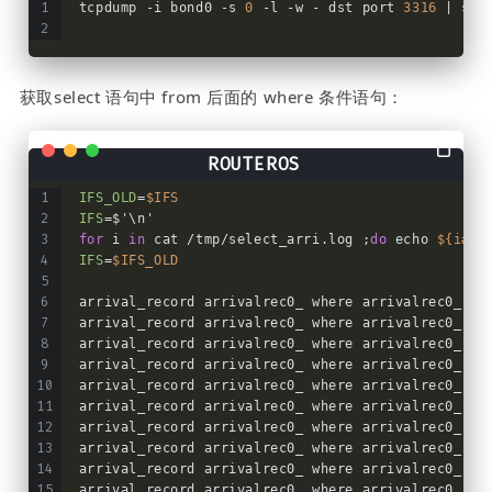
tcpdump -i bond0 -s 
0
 -l -w - dst port 
3316
 | str
获取select 语句中 from 后面的 where 条件语句：
IFS_OLD
=
$IFS
IFS
=$'\n'
for
 i 
in
 cat /tmp/select_arri.log ;
do
 echo 
${i#*'
IFS
=
$IFS_OLD
arrival_record arrivalrec0_ where arrivalrec0_.
se
arrival_record arrivalrec0_ where arrivalrec0_.
se
arrival_record arrivalrec0_ where arrivalrec0_.
se
arrival_record arrivalrec0_ where arrivalrec0_.
se
arrival_record arrivalrec0_ where arrivalrec0_.
se
arrival_record arrivalrec0_ where arrivalrec0_.
se
arrival_record arrivalrec0_ where arrivalrec0_.
se
arrival_record arrivalrec0_ where arrivalrec0_.
se
arrival_record arrivalrec0_ where arrivalrec0_.
se
arrival_record arrivalrec0_ where arrivalrec0_.
se