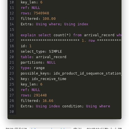
key_len: 
6
ref
: 
NULL
rows
: 
7540948
filtered: 
100.00
Extra: 
Using
where
; 
Using
index
explain
select
 count(*) 
from
 arrival_record 
where
*************************** 
1.
row
 **************
id: 
1
select_type: SIMPLE
table
: arrival_record
partitions: 
NULL
type
: range
possible_keys: idx_product_id_sequence_station_no
key: idx_receive_time
key_len: 
6
ref
: 
NULL
rows
: 
291448
filtered: 
16.66
Extra: 
Using
index
 condition; 
Using
where