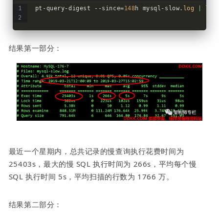
pt
-
query
-
digest 
-
-
since
=
148
h mysql
-
slow.
log
| les
结果第一部分：
最近一个星期内，总共记录的慢查询执行花费时间为 
25403s，最大的慢 SQL 执行时间为 266s，平均每个慢 
SQL 执行时间 5s，平均扫描的行数为 1766 万。
结果第二部分：