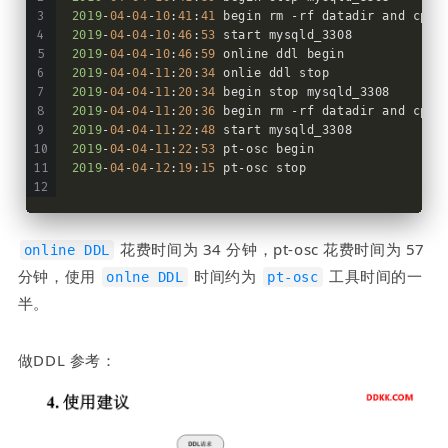
2019
-
04
-
04
-
10
:
41
:
41
 begin rm -rf datadir and cp -
2019
-
04
-
04
-
10
:
46
:
53
 start mysqld_3308
2019
-
04
-
04
-
10
:
46
:
59
 online ddl begin
2019
-
04
-
04
-
11
:
20
:
34
 onlie ddl stop
2019
-
04
-
04
-
11
:
20
:
34
 begin stop mysqld_3308
2019
-
04
-
04
-
11
:
20
:
36
 begin rm -rf datadir and cp -
2019
-
04
-
04
-
11
:
22
:
48
 start mysqld_3308
2019
-
04
-
04
-
11
:
22
:
53
 pt-osc begin
2019
-
04
-
04
-
12
:
19
:
15
 pt-osc stop
 花费时间为 34 分钟，pt-osc 花费时间为 57 
online DDL
分钟，使用 
 时间约为 
 工具时间的一
onlne DDL
pt-osc
半。
做DDL 参考：