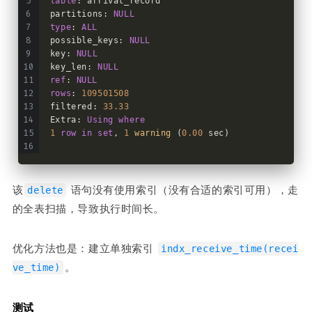
table
: arrival_record
partitions: 
NULL
type
: 
ALL
possible_keys: 
NULL
key: 
NULL
key_len: 
NULL
ref
: 
NULL
rows
: 
109501508
filtered: 
33.33
Extra: 
Using
where
1
row
in
set
, 
1
warning
 (
0.00
 sec)
该
 语句没有使用索引（没有合适的索引可用），走
delete
的全表扫描，导致执行时间长。
优化方法也是：建立单独索引 
indx_receive_time(recei
。
ve_time)
测试