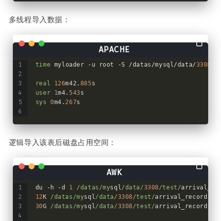
多线程导入数据：
time
 myloader -u root -S /datas/mysql/data/
3308
/m
real
126
m42.
885
s
user
1
m4.
543
s
sys
0
m4.
267
s
逻辑导入该表后磁盘占用空间：
du -h -d 
1
/datas/my
sql
/data/
3308
/test/
arrival_re
12
K 
/datas/my
sql
/data/
3308
/test/
arrival_record.fr
30
G 
/datas/my
sql
/data/
3308
/test/
arrival_record.ib