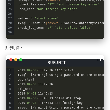
 check_las_comm 
"$?"
"add foreign key error"
 red_echo 
"add foreign key stop"
red_echo 
"start slave"
mysql -uroot -p
$passwd
 --socket=/datas/mysql/data
check_las_comm 
"$?"
"start slave failed"
执行时间：
2019
-04
-08
-11
:17:36 stop slave
mysql: [Warning] Using a password on the command 
ddl_start
2019
-04
-08
 11:17:36
ddl_stop
2019
-04
-08
 11:45:13
2019
-04
-08
-11
:45:13 onlie ddl stop
2019
-04
-08
-11
:45:13 add foreign key
mysql: [Warning] Using a password on the command 