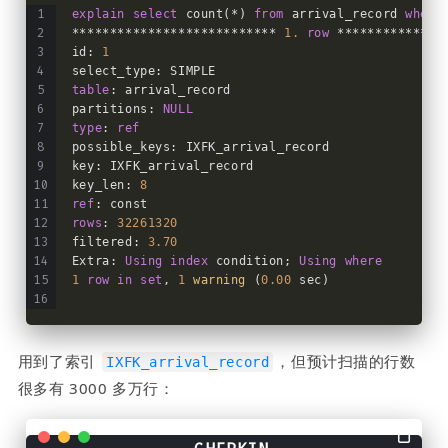
explain
select
 count(*) 
from
 arrival_record 
where
*************************** 
1.
row
 **************
id: 
1
select_type: SIMPLE
table
: arrival_record
partitions: 
NULL
type
: 
ref
possible_keys: IXFK_arrival_record
key: IXFK_arrival_record
key_len: 
8
ref
: const
rows
: 
32261320
filtered: 
3.70
Extra: 
Using
index
 condition; 
Using
where
1
row
in
set
, 
1
warning
 (
0.00
 sec)
用到了索引 
，但预计扫描的行数
IXFK_arrival_record
很多有 3000 多万行：