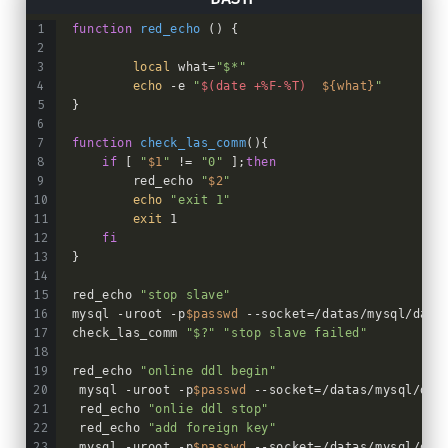
function
red_echo
 () {
local
 what=
"$*"
echo
 -e 
"
$(date +%F-%T)
${what}
"
}
function
check_las_comm
(){
if
 [ 
"
$1
"
 != 
"0"
 ];
then
        red_echo 
"
$2
"
echo
"exit 1"
exit
 1
fi
}
red_echo 
"stop slave"
mysql -uroot -p
$passwd
 --socket=/datas/mysql/data
check_las_comm 
"$?"
"stop slave failed"
red_echo 
"online ddl begin"
 mysql -uroot -p
$passwd
 --socket=/datas/mysql/dat
 red_echo 
"onlie ddl stop"
 red_echo 
"add foreign key"
 mysql -uroot -p
$passwd
 --socket=/datas/mysql/dat