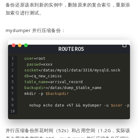
备份还原该表到新的实例中，删除原来的复合索引，重新添
加索引进行测试。
mydumper 并行压缩备份：
user
=root
passwd
=xxxx
socket
=/datas/mysql/data/3316/mysqld.sock
db
=cq_new_cimiss
table_name
=arrival_record
backupdir
=/datas/dump_$table_name
 mkdir -p 
$backupdir
   nohup echo date +%T && mydumper -u 
$user
 -p 
$p
并行压缩备份所花时间（52s）和占用空间（1.2G，实际该