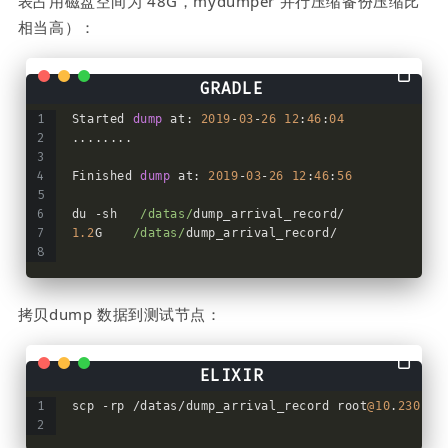
表占用磁盘空间为 48G，mydumper 并行压缩备份压缩比
相当高）：
Started 
dump
 at: 
2019
-
03
-
26
12
:
46
:
04
........
Finished 
dump
 at: 
2019
-
03
-
26
12
:
46
:
56
du -sh   
/datas/
dump_arrival_record/
1.2
G    
/datas/
dump_arrival_record/
拷贝dump 数据到测试节点：
scp -rp /datas/dump_arrival_record root
@10
.
230.12