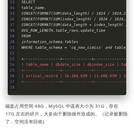
SELECT
table
_name,
CONCAT(FORMAT(SUM(data_length) / 1024 / 1024,2),'
CONCAT(FORMAT(SUM(index_length) / 1024 / 1024,2),
CONCAT(FORMAT(SUM(data_length + index_length) / 1
AVG_ROW_LENGTH,table_rows,update_time
FROM
information_schema.tables
WHERE table_schema = 'cq_new_cimiss' and table_na
+----------------+
-------------
+--------------+
--
| table_name | dbdata_size | dbindex_size | table
+----------------+-------------+--------------+--
| arrival_record | 18,268.02M | 13,868.05M | 31.3
+----------------+-------------+--------------+--
磁盘占用空间 48G，MySQL 中该表大小为 31G，存在 
17G 左右的碎片，大多由于删除操作造成的。（记录被删除
了，空间没有回收)