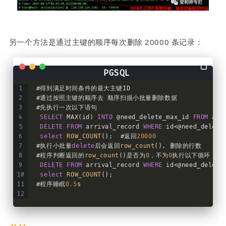
另一个方法是通过主键的顺序每次删除 20000 条记录：
#得到满足时间条件的最大主键ID
#通过按照主键的顺序去 顺序扫描小批量删除数据
#先执行一次以下语句
SELECT
 MAX(id) 
INTO
 @need_delete_max_id 
FROM
 arr
DELETE
FROM
 arrival_record 
WHERE
 id<@need_delete
select
ROW_COUNT
();  #返回
20000
#执行小批量
delete
后会返回
row_count
(), 删除的行数
#程序判断返回的
row_count
()是否为
0
，不为
0
执行以下循环，为
DELETE
FROM
 arrival_record 
WHERE
 id<@need_delete
select
ROW_COUNT
();
#程序睡眠
0.5
s