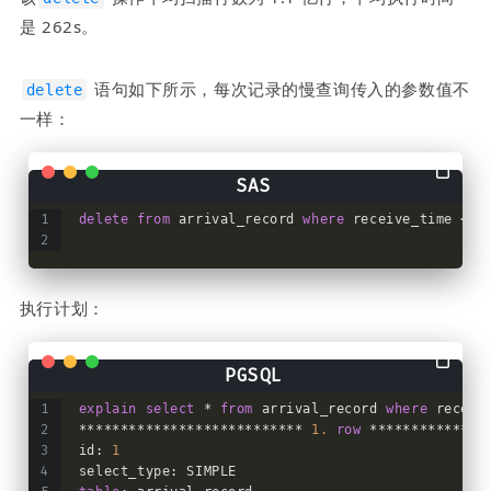
是 262s。
 语句如下所示，每次记录的慢查询传入的参数值不
delete
一样：
delete
from
 arrival_record 
where
 receive_time < S
执行计划：
explain
select
 * 
from
 arrival_record 
where
 receiv
*************************** 
1.
row
 **************
id: 
1
select_type: SIMPLE