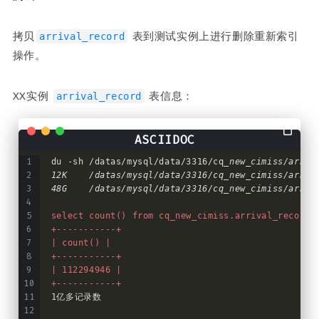
拷贝
 表到测试实例上进行删除重新索引
arrival_record
操作。
XX实例 
 表信息：
arrival_record
du -sh /datas/mysql/data/3316/cq
_new_cimiss/arriv
12K    /datas/mysql/data/3316/cq_new_cimiss/arriv
48G    /datas/mysql/data/3316/cq_new_cimiss/arriv
select count() from cq_new_cimiss.arrival_record;
+-----------+
| count() |
+-----------+
| 112294946 |
+-----------+
1亿多记录数