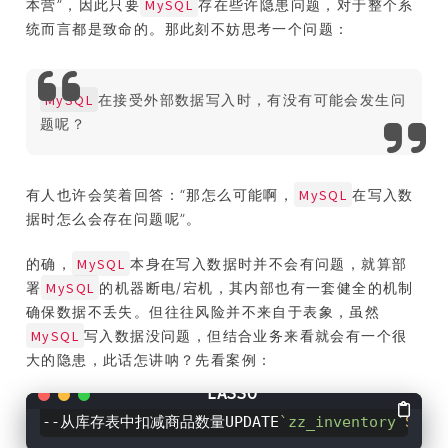
MySQL
本营”，因此只要
存在些许隐患问题，对于整个系
统而言都是致命的。那此刻不妨思考一个问题：
MySQL
在接受外部数据写入时，有没有可能会发生问
题呢？
MySQL
有人也许会笑着回答：“那怎么可能啊，
在写入数
据时怎么会存在问题呢”。
MySQL
的确，
本身在写入数据时并不会有问题，就算部
MySQL
署
的机器断电/宕机，其内部也有一套健全的机制
确保数据不丢失。但往往风险并不来自于表象，虽然
MySQL
写入数据没问题，但结合业务来看就会有一个很
大的隐患，此话怎讲呐？先看案例：
--从库存表中扣减商品数量UPDATE
`zz_inventory`
SET
.