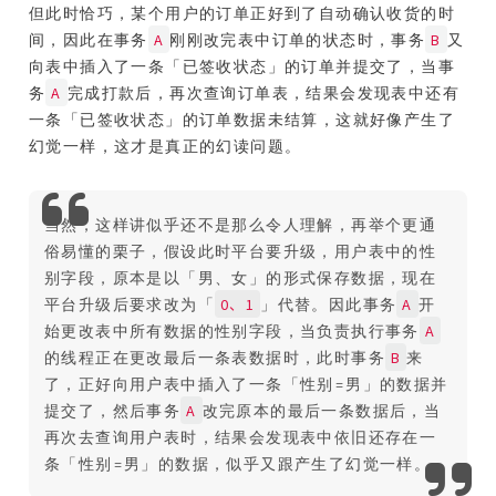
但此时恰巧，某个用户的订单正好到了自动确认收货的时
A
B
间，因此在事务
刚刚改完表中订单的状态时，事务
又
向表中插入了一条「已签收状态」的订单并提交了，当事
A
务
完成打款后，再次查询订单表，结果会发现表中还有
一条「已签收状态」的订单数据未结算，这就好像产生了
幻觉一样，这才是真正的幻读问题。
当然，这样讲似乎还不是那么令人理解，再举个更通
俗易懂的栗子，假设此时平台要升级，用户表中的性
别字段，原本是以「男、女」的形式保存数据，现在
0、1
A
平台升级后要求改为「
」代替。因此事务
开
A
始更改表中所有数据的性别字段，当负责执行事务
B
的线程正在更改最后一条表数据时，此时事务
来
了，正好向用户表中插入了一条「性别=男」的数据并
A
提交了，然后事务
改完原本的最后一条数据后，当
再次去查询用户表时，结果会发现表中依旧还存在一
条「性别=男」的数据，似乎又跟产生了幻觉一样。