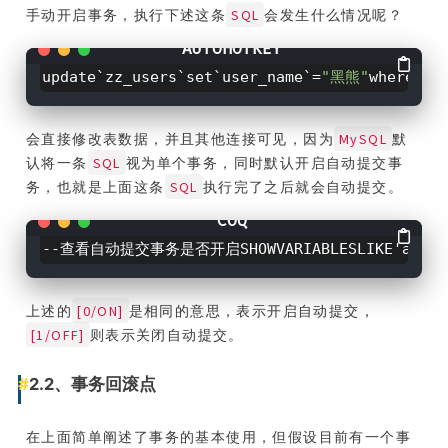
SQL
手动开启事务，执行下述这条
会发生什么情况呢？
update`zz_users`set`user_name`=
"黑熊"
where`us
MySQL
会直接修改表数据，并且其他连接可见，因为
默
SQL
认将一条
视为单个事务，同时默认开启自动提交事
SQL
务，也就是上面这条
执行完了之后就会自动提交。
--查看自动提交事务是否开启SHOWVARIABLESLIKE'autoc
[0/ON]
上述的
是相同的意思，表示开启自动提交，
[1/OFF]
则表示关闭自动提交。
2.2、事务回滚点
在上面简单阐述了事务的基本使用，但假设目前有一个事