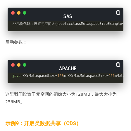
//示例代码：设置元空间大小publicclassMetaspaceSizeExample{publi
启动参数：
java
-XX:MetaspaceSize=
128
m-XX:MaxMetaspaceSize=
256
mMetaspa
这里我们设置了元空间的初始大小为128MB，最大大小为
256MB。
示例9：开启类数据共享（CDS）