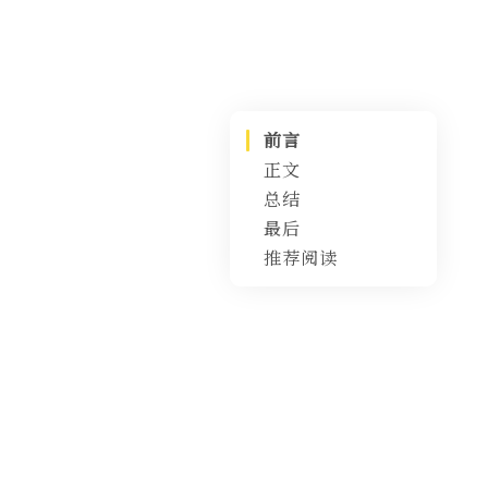
前言
正文
总结
1、JVM 究竟需
不需要调优？
最后
2、JVM 调优没
推荐阅读
有什么必要，使
用性能更好的垃
圾回收器就能解
决问题了？
3、JVM 何时优
化？
4、JVM 优化步
骤？