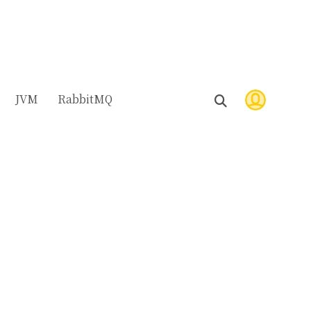
JVM
RabbitMQ
）