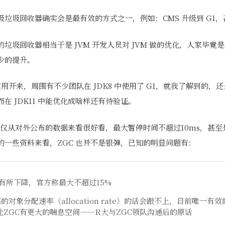
垃圾回收器确实会是最有效的方式之一，例如：CMS 升级到 G1，甚
垃圾回收器相当于是 JVM 开发人员对 JVM 做的优化，人家毕竟
少的提升。
应用开来，周围有不少团队在 JDK8 中使用了 G1，就我了解到的
在 JDK11 中能优化成啥样还有待验证。
，仅从对外公布的数据来看很好看，最大暂停时间不超过10ms，甚至
的一些资料来看，ZGC 也并不是银弹，已知的明显问题有：
会有所下降，官方称最大不超过15%
的对象分配速率（allocation rate）的话会跟不上，目前唯一
让ZGC有更大的喘息空间——R大与ZGC领队沟通后的原话