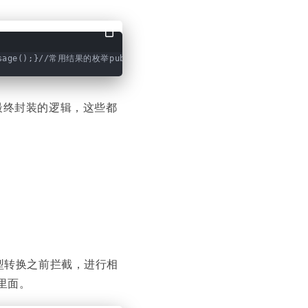
ssage();}//常用结果的枚举public enum 
ResultEnum
 implements 
IRes
么一段最终封装的逻辑，这些都
型转换之前拦截，进行相
里面。