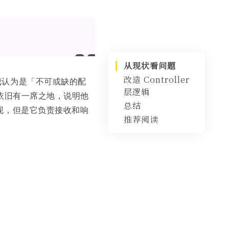
从现状看问题
改造 Controller
，我认为是「不可或缺的配
层逻辑
 层依旧有一席之地，说明他
总结
统一返回结构
辑实现，但是它负责接收和响
推荐阅读
统一包装处理
处理 cannot
be cast to
java.lang.Stri
ng 问题
参数校验
自定义异常与统
@PathVaria
一拦截异常
ble 和
@RequestP