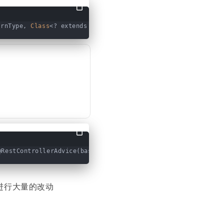
urnType, 
Class
<? extends 
HttpMessageConverter
<?>> converterT
trollerAdvice(basePackages = 
"com.example.demo"
)publ
码进行大量的改动