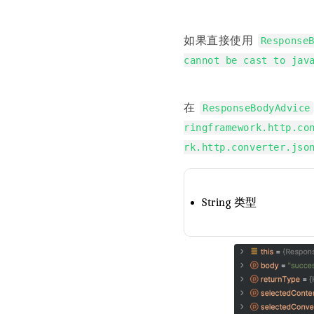
如果直接使用
Response
cannot be cast to jav
在
ResponseBodyAdvice
ringframework.http.co
rk.http.converter.jso
String 类型