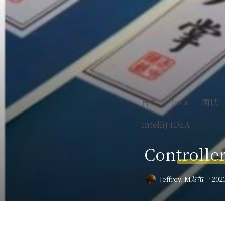
首页
Java
面试
IntelliJ IDEA
Contro
Jeffrey, M
发布于 2023