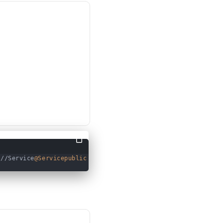
aram 参数校
验
校验原理
@RequestB
ody 参数校
验
校验原理
自定义校验
规则
}//Service
@Servicepublic
class
TestService
{    public Doubl