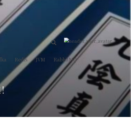
fka
Redis
JVM
RabbitMQ
雅！