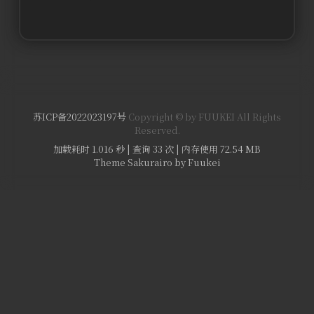
苏ICP备2022023197号
Copyright © by FUUKEI All Rights
Reserved.
加载耗时 1.016 秒 | 查询 33 次 | 内存使用 72.54 MB
Theme Sakurairo
by Fuukei