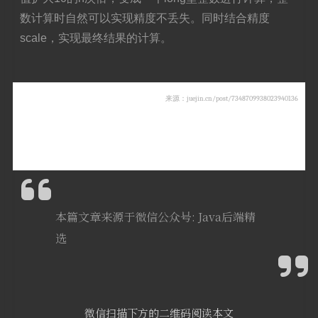
数计算时自然可以实现精度不丢失。同时结合精度
scale，实现最终结果的计算。
来源：juejin.cn/post/7348709938023940136
本篇文章来源于微信公众号: Java后端精
选
微信扫描下方的二维码阅读本文