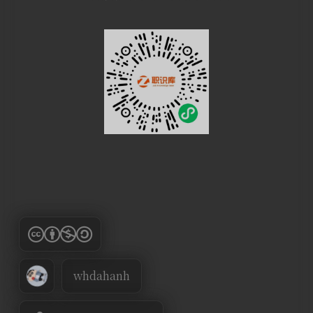
whdahanh