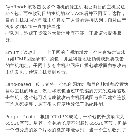
Synflood: 该攻击以多个随机的源主机地址向目的主机发送
SYN包，而在收到目的主机的SYN ACK后并不回应，这样，
目的主机就为这些源主机建立了大量的连接队列，而且由于
没有收到ACK一直维护着这
些队列，造成了资源的大量消耗而不能向正常请求提供服
务。
Smurf：该攻击向一个子网的广播地址发一个带有特定请求
（如ICMP回应请求）的包，并且将源地址伪装成想要攻击
的主机地址。子网上所有主机都回应广播包请求而向被攻击
主机发包，使该主机受到攻击。
Land-based：攻击者将一个包的源地址和目的地址都设置为
目标主机的地址，然后将该包通过IP欺骗的方式发送给被攻
击主机，这种包可以造成被攻击主机因试图与自己建立连接
而陷入死循环，从而很大程度地降低了系统性能。
Ping of Death：根据TCP/IP的规范，一个包的长度最大为
65536字节。尽管一个包的长度不能超过65536字节，但是
一个包分成的多个片段的叠加却能做到。当一个主机收到了