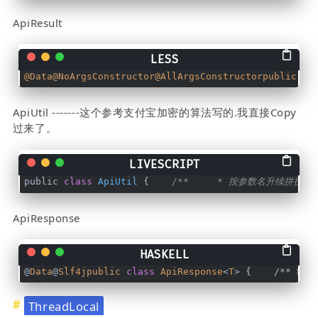
ApiResult
@Data
@NoArgsConstructor
@AllArgsConstructorpublic
 cl
ApiUtil -------这个参考支付宝加密的算法写的.我直接Copy
过来了。
public 
class
ApiUtil
 {    
/**     * 按参数名升续拼接参数   
ApiResponse
@
Data
@
Slf4jpublic
class
ApiResponse
<
T
> {    /** 结果 
ThreadLocal