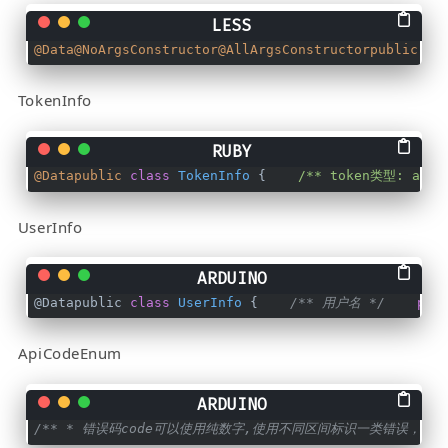
@Data
@NoArgsConstructor
@AllArgsConstructorpublic
 cl
TokenInfo
@Datapublic
class
TokenInfo
 {    
/** token类型: api:
UserInfo
@Datapublic 
class
UserInfo
 {    
/** 用户名 */
pri
ApiCodeEnum
/** * 错误码code可以使用纯数字,使用不同区间标识一类错误，也可以使用纯字