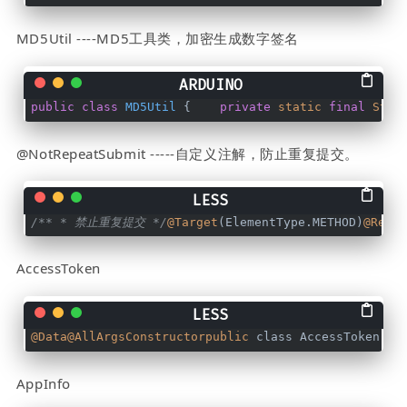
MD5Util ----MD5工具类，加密生成数字签名
public
class
MD5Util
 {    
private
static
final
Stri
@NotRepeatSubmit -----自定义注解，防止重复提交。
/** * 禁止重复提交 */
@Target
(ElementType.METHOD)
@Rete
AccessToken
@Data
@AllArgsConstructorpublic
 class AccessToken { 
AppInfo