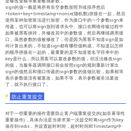
是修改金额等重要敏感参数，
sign的值一般是将所有非空参数按照升续排序然后
+token+key+timestamp+nonce(随机数)拼接在一起，然后
使用某种加密算法进行加密，作为接口中的一个参数sign来
传递，也可以将sign放到请求头中。接口在网络传输过程中
如果被黑客挟持，并修改其中的参数值，然后再继续调用接
口，虽然参数的值被修改了，但是因为黑客不知道sign是如
何计算出来的，不知道sign都有哪些值构成，不知道以怎样
的顺序拼接在一起的，最重要的是不知道签名字符串中的
key是什么，所以黑客可以篡改参数的值，但没法修改sign
的值，当服务器调用接口前会按照sign的规则重新计算出
sign的值然后和接口传递的sign参数的值做比较，如果相等
表示参数值没有被篡改，如果不等，表示参数被非法篡改
了，就不执行接口了。
防止重复提交
对于一些重要的操作需要防止客户端重复提交的(如非幂等性
重要操作)，具体办法是当请求第一次提交时将sign作为key
保存到redis，并设置超时时间，超时时间和Timestamp中