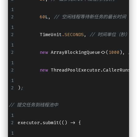
60
L
,
// 空闲线程等待新任务的最长时间
        TimeUnit
.SECONDS
, 
// 时间单位（秒）
new
 ArrayBlockingQueue<>(
1000
), 
//
new
 ThreadPoolExecutor.CallerRunsPo
)
;
// 提交任务到线程池中
executor.submit(
()
 ->
 {