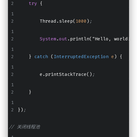
try
 {
        Thread.sleep(
1000
)
;
System
.
out
.println("Hello, world!")
    } 
catch
 (
InterruptedException
e
) {
        e.printStackTrace()
;
    }
})
;
// 关闭线程池