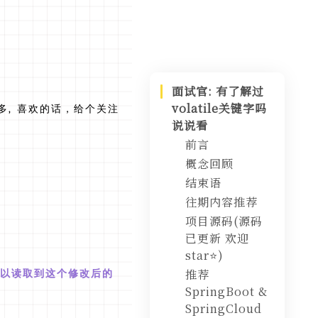
面试官: 有了解过
volatile关键字吗
较多, 喜欢的话，给个关注
说说看
前言
概念回顾
结束语
内存可见性
往期内容推荐
重排序
项目源码(源码
happens-
已更新 欢迎
before
star⭐️)
volatile
推荐
以读取到这个修改后的
SpringBoot &
SpringCloud