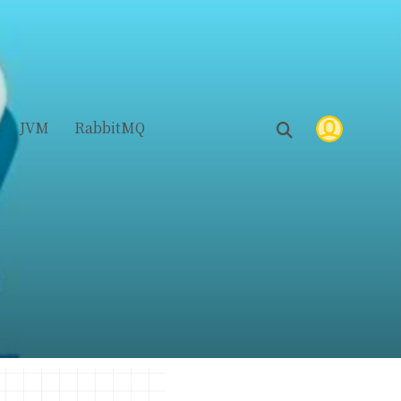
JVM
RabbitMQ