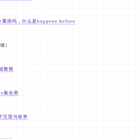
排吗，什么是happens-before
佳)
基础教程
va集合类
下泛型与枚举