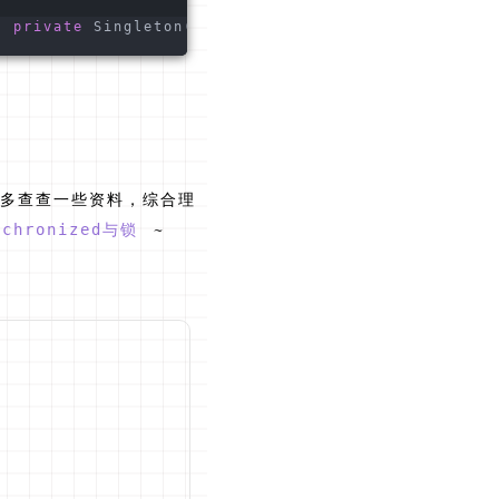
 
 private
 Singleton() {}   
 public
 static
 Singleto
多查查一些资料，综合理
nchronized与锁
~