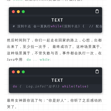
# 没到十点 会一直执行
while
(没到十点) {  // 配合
if
 
然后时间到了，你们一起走在回家的路上，心想，出都
出来了，至少拉一次手， 最终成功了。这种场景属于。
这种场景属于，不管失败与否，事件都会执行一次，在
Java中用
do ... while
:
do
{  Log.info("拉手)}
while
(
false
)
最终女神跟你说了句：“你是好人”，你听了之后感动的
哭了。