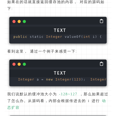
如果在的话就直接返回缓存池的内容， 对应的源码如
下:
public
 static 
Integer
 valueOf(
int
 i) {    
if
看到这里， 通过一个例子来感受一下:
Integer
 a = 
new
Integer
(
123
);  
Integer
 b =
我们说默认的缓冲池大小为
-128~127
，那么如果超过
了怎么办。从源码看，内部会根据传进去的 i 进行
动
态扩容