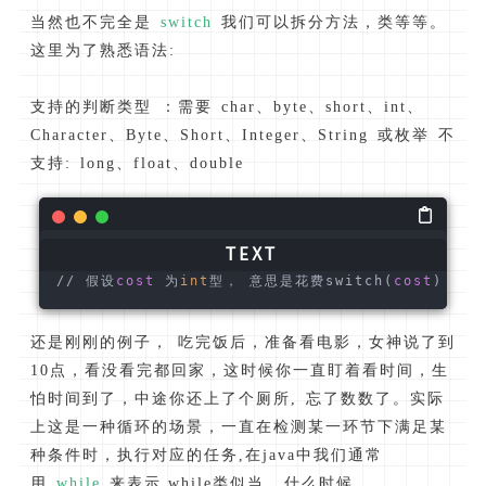
当然也不完全是
switch
我们可以拆分方法，类等等。
这里为了熟悉语法:
支持的判断类型 ：需要 char、byte、short、int、
Character、Byte、Short、Integer、String 或枚举 不
支持: long、float、double
// 假设
cost
 为
int
型， 意思是花费switch(
cost
) {  
还是刚刚的例子， 吃完饭后，准备看电影，女神说了到
10点，看没看完都回家，这时候你一直盯着看时间，生
怕时间到了，中途你还上了个厕所, 忘了数数了。实际
上这是一种循环的场景，一直在检测某一环节下满足某
种条件时，执行对应的任务,在java中我们通常
用
while
来表示,while类似当...什么时候。