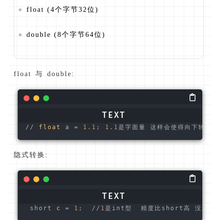
float (4个字节32位)
double (8个字节64位)
float 与 double:
// 
float
 a = 
1.1
; 
1.1
是字面量 这样会使得向下转型，
隐式转换:
 short 
c
=
1
;  
/
/
1
是int型  精度比short高 没发隐