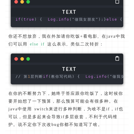
if
(
true
) {  
Log
.
info
("做我女朋友");}
else
 {  
Lo
你还不想放弃，我在外加请你吃饭+看电影, 在java中我
们可以用
else if
这么表示, 类似二次转折：
// 第
1
层判断
if
(教你写代码) {  
Log
.
info
("做我女朋友"
在你的不断努力下，她终于答应跟你吃饭了，这时候你
要开始想了一下预算，那么预算可能会有很多种。在
java中使用 switch来进行多种判断，为啥不是if，if也
可以，但是多起来会导致if多层嵌套，不利于代码维
护。说不定你下次改bug你都不知道写了啥。