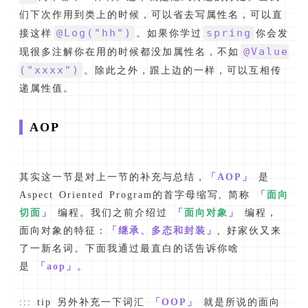
们下次作用到类上的时候，可以省去写属性名，可以直
@Log("hh")
spring
接这样
。如果你学过
你会发
@Value
现很多注解你在用的时候都没加属性名，不如
("xxxx")
。除此之外，跟上边的一样，可以互相传
递属性值。
AOP
其实这一节是对上一节的补充与总结，
「AOP」
是
Aspect Oriented Program的首字母缩写, 简称
「
面向
切面
」
编程。我们之前介绍过
「
面向对象
」
编程，
面向对象的特征：
「继承、多态和封装」
, 好家伙又来
了一新名词。下面我通过最直白的话告诉你啥
是
「aop」
。
::: tip 另外补充一下词汇
「OOP」
就是所说的面向