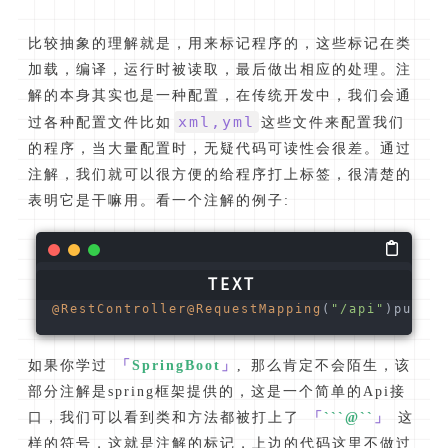
比较抽象的理解就是，用来标记程序的，这些标记在类
加载，编译，运行时被读取，最后做出相应的处理。注
解的本身其实也是一种配置，在传统开发中，我们会通
xml,yml
过各种配置文件比如
这些文件来配置我们
的程序，当大量配置时，无疑代码可读性会很差。通过
注解，我们就可以很方便的给程序打上标签，很清楚的
表明它是干嘛用。看一个注解的例子:
@RestController
@RequestMapping
(
"/api"
)public
如果你学过
「
SpringBoot
」
, 那么肯定不会陌生，该
部分注解是spring框架提供的，这是一个简单的Api接
口，我们可以看到类和方法都被打上了
「
```@``
」
这
样的符号，这就是注解的标记，上边的代码这里不做过