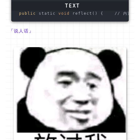
public
 static 
void
 reflect() {    // 内置反射
「说人话」