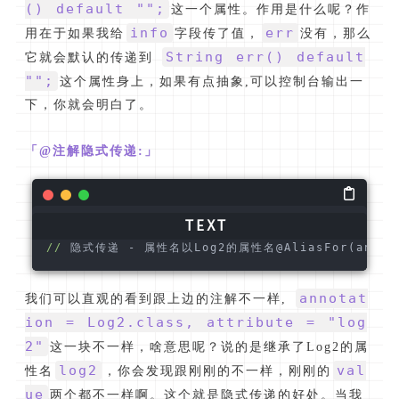
() default "";
这一个属性。作用是什么呢？作
info
err
用在于如果我给
字段传了值，
没有，那么
String err() default
它就会默认的传递到
"";
这个属性身上，如果有点抽象,可以控制台输出一
下，你就会明白了。
「@注解隐式传递:」
//
 隐式传递 - 属性名以Log2的属性名@AliasFor(annota
annotat
我们可以直观的看到跟上边的注解不一样,
ion = Log2.class, attribute = "log
2"
这一块不一样，啥意思呢？说的是继承了Log2的属
log2
val
性名
，你会发现跟刚刚的不一样，刚刚的
ue
两个都不一样啊。这个就是隐式传递的好处。当我