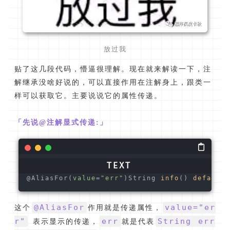
放过我
贴了这几段代码，懵逼很理解。现在就来解读一下，注
解继承没啥好说的，可以直接作用在注解身上，跟类一
样可以获取它。主要说说它的属性传递。
「先说@注解显式传递:」
@AliasFor(
value
=
"err"
)String 
info
()
 default 
@AliasFor
value="er
这个
作用就是传递属性，
r"
err
String err
表示显示的传递，
就是代表