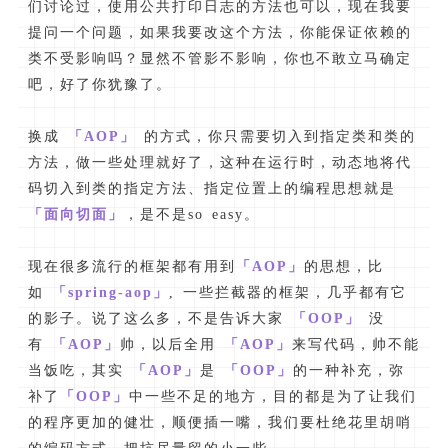
们讨论过，使用公共打印日志的方法也可以，现在我要
提问一个问题，如果我要改这个方法，你能保证依赖的
类不受影响吗？显然不管影不影响，你也不敢立马确定
吧，好了你犹豫了。
换成
「AOP」
的方式，你只需要切入到指定类和类的
方法，做一些处理就好了，这种在运行时，动态地将代
码切入到类的指定方法、指定位置上的编程思想就是
「面向切面」
，是不是so easy。
现在很多流行的框架都有用到
「AOP」
的思想，比
如
「spring-aop」
, 一些拦截器的框架，几乎都有它
的影子。说了这么多，不是告诉大家
「OOP」
没
有
「AOP」
帅，以后全用
「AOP」
来写代码，帅不能
当饭吃，其实
「AOP」
是
「OOP」
的一种补充，弥
补了
「OOP」
中一些不足的地方，目的都是为了让我们
的程序更加的健壮，顺便插一嘴，我们要杜绝花里胡哨