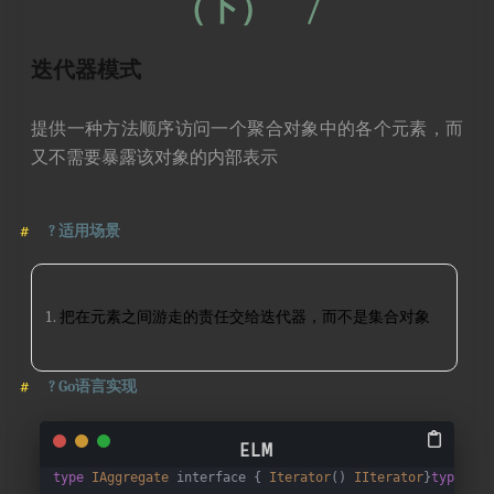
（下）
/
迭代器模式
提供一种方法顺序访问一个聚合对象中的各个元素，而
又不需要暴露该对象的内部表示
?
适用场景
把在元素之间游走的责任交给迭代器，而不是集合对象
?
Go语言实现
type
IAggregate
 interface { 
Iterator
() 
IIterator
}
type
IIt