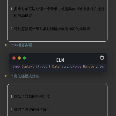
多个对象可以处理一个请求，但是具体由谁来执行在运行
时自动确定
可动态指定一组对象处理请求或添加新的处理者
?
Go语言实现
type
Context
 struct { 
Data
 string}
type
Handle
 interface {
?
责任链模式优点
降低了对象间的耦合度
增强了系统的可扩展性