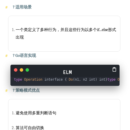
?
适用场景
一个类定义了多种行为，并且这些行为以多个if...else形式
出现
?
Go语言实现
type
Operation
 interface { 
Do
(n1, n2 int) int}
type
Operat
?
策略模式优点
避免使用多重判断语句
算法可自由切换