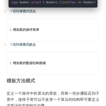
type
 Number 
struct
 { Numbers []
int
}
func
(n *Number)
 Do(v 
?
访问者模式优点
增加新的操作简单
?
访问者模式缺点
增加新的数据结构困难
模板方法模式
定义一个操作中的算法的骨架，而将一些步骤延迟到子
类中，使得子类可以不改变一个算法的结构即可重定义
该算法的某些特定步骤