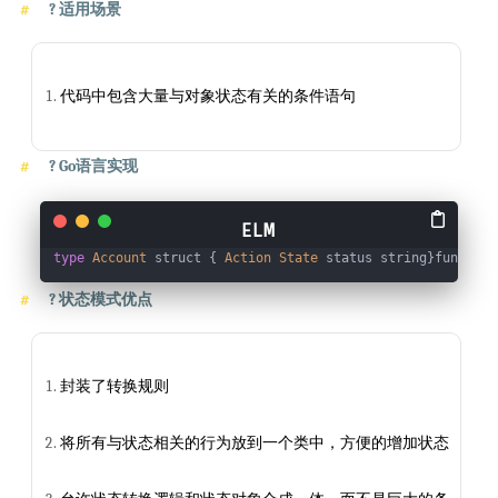
?
适用场景
代码中包含大量与对象状态有关的条件语句
?
Go语言实现
type
Account
 struct { 
Action
State
 status string}func 
New
?
状态模式优点
封装了转换规则
将所有与状态相关的行为放到一个类中，方便的增加状态